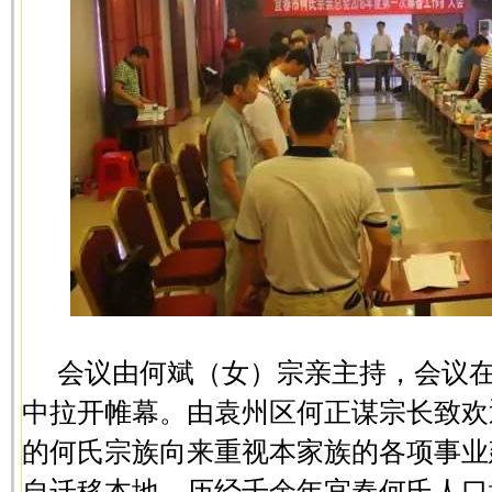
会议由何斌（女）宗亲主持，会议
中拉开帷幕。由袁州区何正谋宗长致欢
的何氏宗族向来重视本家族的各项事业
自迁移本地，历经千余年宜春何氏人口