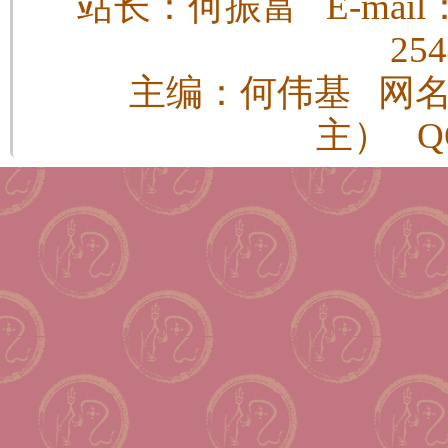
站长：何振富 E-mail：h
25
主编：何伟基 网
主） QQ