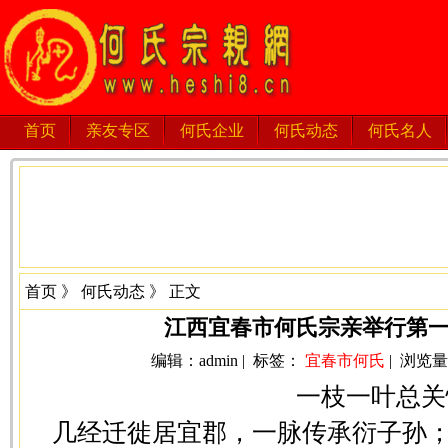
首页
亲友专区
何氏企业
何氏动态
何氏名人
首页
》
何氏动态
》 正文
江西宜春市何氏宗亲举行第
编辑：admin | 标签：
宜春市何氏
| 浏览量：3
一枝一叶总关
几经迁徙居宜郡，一脉传承衍子孙