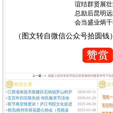
谊结群贤展壮
总励后昆明远
会当盛业炳千
（图文转自微信公众号拾圆钱
上一篇：«
福建上杭何东泉寻找迁居香港的何建基爷爷子孙
相关文章
文
江西省南昌市新建区石岗镇罗山村庐
2026-05-11
五百年归宗祭先祖 何氏敬亲节活动
2026-01-20
双节将至情更浓！庐江书院文化促进
2025-09-30
简讯|梧州市荷花爱心协会（苍梧县
2025-01-08