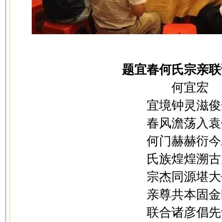
题宜春何氏宗亲联
何宜宏
宜境钟灵滋俊
春风澹荡入袁
何门赫赫衍今
氏族煌煌溯古
宗杰同源堪大
亲尊共本固金
联合诸彦倡先