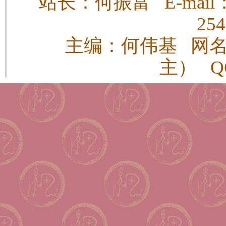
站长：何振富 E-mail：h
25
主编：何伟基 网
主） QQ