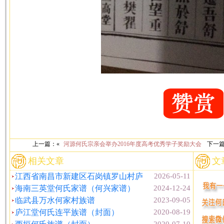
上一篇：«
河源何氏宗亲会举办2016年度高考优秀学子奖励大会
下一
相关文章
文
江西省南昌市新建区石岗镇罗山村庐
2026-05-11
海南三英堂何氏家谱（何兴家谱）
2024-12-24
临武县万水何家村族谱
2023-09-05
庐江堂何氏连平族谱（封面）
2020-08-19