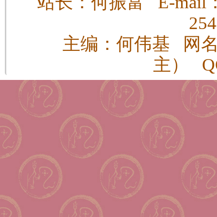
站长：何振富 E-mail：h
25
主编：何伟基 网
主） QQ