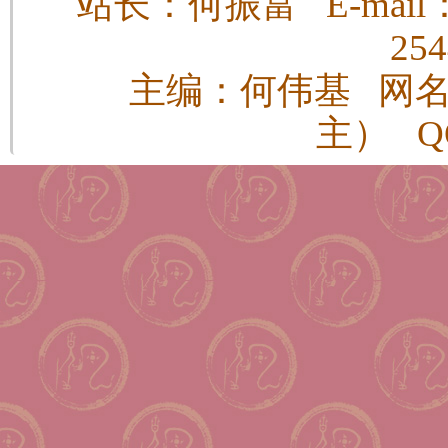
站长：何振富 E-mail：h
25
主编：何伟基 网
主） QQ