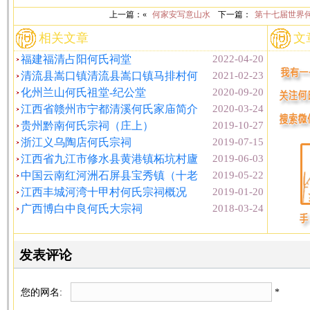
上一篇：«
何家安写意山水
下一篇：
第十七届世界
相关文章
文
福建福清占阳何氏祠堂
2022-04-20
清流县嵩口镇清流县嵩口镇马排村何
2021-02-23
化州兰山何氏祖堂-纪公堂
2020-09-20
江西省赣州市宁都清溪何氏家庙简介
2020-03-24
贵州黔南何氏宗祠（庄上）
2019-10-27
浙江义乌陶店何氏宗祠
2019-07-15
江西省九江市修水县黄港镇柘坑村廬
2019-06-03
中国云南红河洲石屏县宝秀镇（十老
2019-05-22
江西丰城河湾十甲村何氏宗祠概况
2019-01-20
广西博白中良何氏大宗祠
2018-03-24
发表评论
您的网名:
*