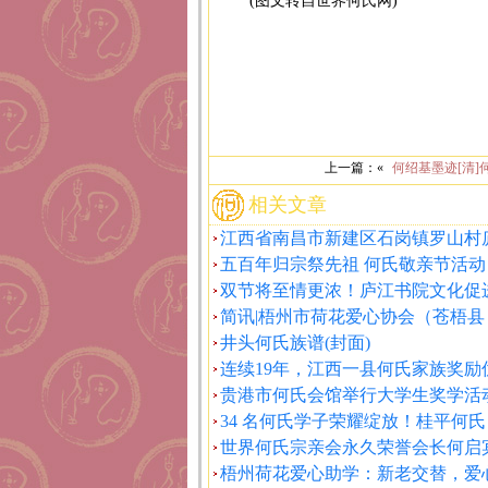
(图文转自世界何氏网)
上一篇：«
何绍基墨迹[清]
相关文章
江西省南昌市新建区石岗镇罗山村
五百年归宗祭先祖 何氏敬亲节活动
双节将至情更浓！庐江书院文化促
简讯|梧州市荷花爱心协会（苍梧县
井头何氏族谱(封面)
连续19年，江西一县何氏家族奖励
贵港市何氏会馆举行大学生奖学活
34 名何氏学子荣耀绽放！桂平何氏
世界何氏宗亲会永久荣誉会长何启
梧州荷花爱心助学：新老交替，爱