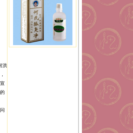
何洪
，
宣
的
问