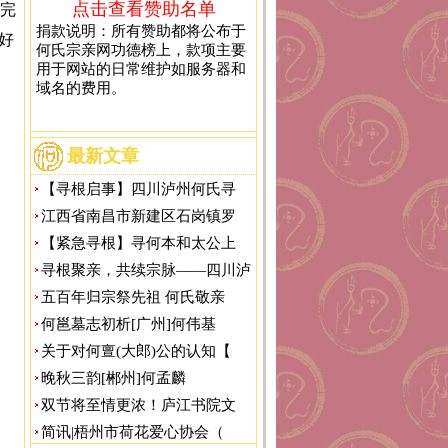
点击查看赞助名单
完
捐款说明：所有赞助都将公布于
好
何氏宗亲网功德榜上，款项主要
用于网站的日常维护如服务器和
域名的费用。
最新文章
【寻根启事】四川泸州何氏寻
江西省南昌市新建区石岗镇罗
【紧急寻根】寻何本和太公上
寻根聚亲，共续宗脉——四川泸
五百年归宗祭先祖 何氏敬亲
何邕墓志初析[广州]何伟基
关于对何亶(大郎)公的认知【
晚秋三韵[郴州]何孟麟
双节将至情更浓！庐江书院文
简讯|梧州市荷花爱心协会（