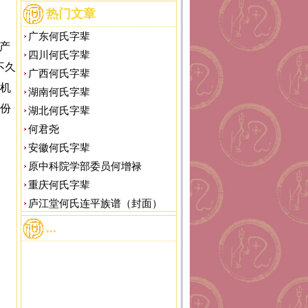
热门文章
广东何氏字辈
产
四川何氏字辈
不久
广西何氏字辈
机
湖南何氏字辈
份
湖北何氏字辈
何君尧
安徽何氏字辈
原中科院学部委员何增禄
重庆何氏字辈
庐江堂何氏连平族谱（封面）
...