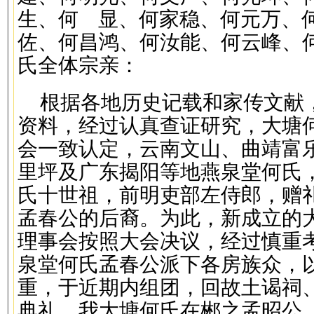
生、何 显、何家稳、何元万、
佐、何昌鸿、何汝能、何云峰、
氏全体宗亲：
根据各地历史记载和家传文献
资料，经过认真查证研究，大塘
会一致认定，云南文山、曲靖富
里坪及广东揭阳等地燕泉堂何氏
氏十世祖，前明吏部左侍郎，赠
孟春公的后裔。为此，新成立的
理事会按照大会决议，经过慎重
泉堂何氏孟春公派下各房族众，
重，于近期内组团，回故土谒祠
典礼。我大塘何氏在郴之孟昭公