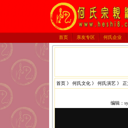
首页
亲友专区
何氏企业
首页
》
何氏文化
》
何氏演艺
》 正
编辑：sys