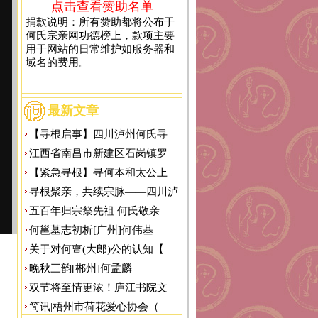
点击查看赞助名单
捐款说明：所有赞助都将公布于
何氏宗亲网功德榜上，款项主要
用于网站的日常维护如服务器和
域名的费用。
最新文章
【寻根启事】四川泸州何氏寻
江西省南昌市新建区石岗镇罗
【紧急寻根】寻何本和太公上
寻根聚亲，共续宗脉——四川泸
五百年归宗祭先祖 何氏敬亲
何邕墓志初析[广州]何伟基
关于对何亶(大郎)公的认知【
晚秋三韵[郴州]何孟麟
双节将至情更浓！庐江书院文
简讯|梧州市荷花爱心协会（