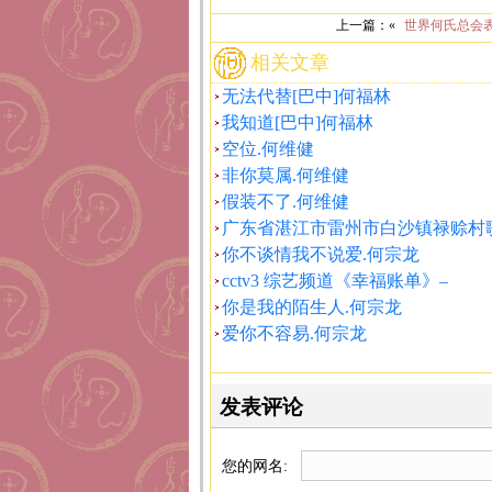
上一篇：«
世界何氏总会
相关文章
无法代替[巴中]何福林
我知道[巴中]何福林
空位.何维健
非你莫属.何维健
假装不了.何维健
广东省湛江市雷州市白沙镇禄赊村
你不谈情我不说爱.何宗龙
cctv3 综艺频道《幸福账单》–
你是我的陌生人.何宗龙
爱你不容易.何宗龙
发表评论
您的网名: