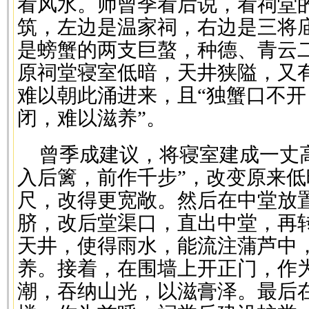
看风水。师曾季看后说，看祠堂
筑，左边是温家祠，右边是三将
是螃蟹的两支巨螯，种德、青云
原祠堂寝室低暗，天井狭隘，又
难以朝此涌进来，且“独蟹口不
闭，难以滋养”。
曾季成建议，将寝室建成一丈
入后篱，前作千步”，改变原来
尺，改得更宽敞。然后在中堂放
脐，改后堂渠口，直出中堂，再
天井，使得雨水，能流注蒲芦中
养。接着，在围墙上开正门，作
潮，吞纳山光，以滋膏泽。最后