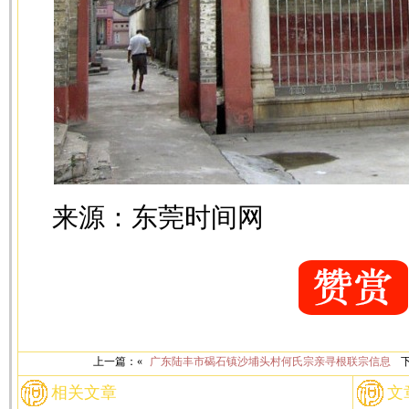
来源：东莞时间网
上一篇：«
广东陆丰市碣石镇沙埔头村何氏宗亲寻根联宗信息
下
相关文章
文