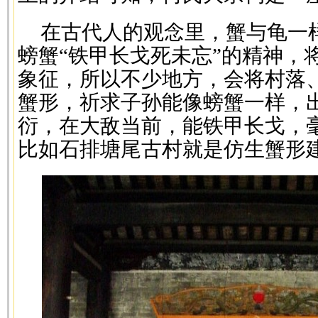
在古代人的观念里，蟹与龟一
螃蟹“铁甲长戈死未忘”的精神，
象征，所以不少地方，会将村落
蟹形，祈求子孙能像螃蟹一样，
衍，在大敌当前，能铁甲长戈，
比如石排塘尾古村就是仿生蟹形