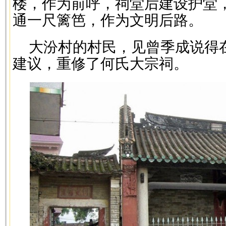
楼，作为前呼，祠堂后建设护堂
通一尺篱笆，作为文明后路。
大汾村的村民，见曾季成说得
建议，重修了何氏大宗祠。