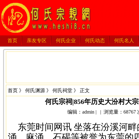
首页
亲友专区
何氏企业
何氏动态
何氏名人
首页
》
何氏渊源
》
何氏祠堂
》 正文
何氏宗祠|856年历史大汾村大
编辑：admin | | 浏览量：68767 次 
东莞时间网讯 坐落在汾溪河
涌、麻涌、石碣等被誉为东莞的