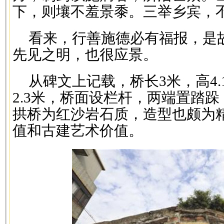
下，则壤不羞景黍。三举乡宾，不
看来，行善施德必有福报，是故
先见之明，也很应景。
从碑文上记载，桥长3米，高4.
2.3米，桥面设栏杆，两端置踏
拱桥为红沙岩石质，造型也颇为
值和古建艺术价值。