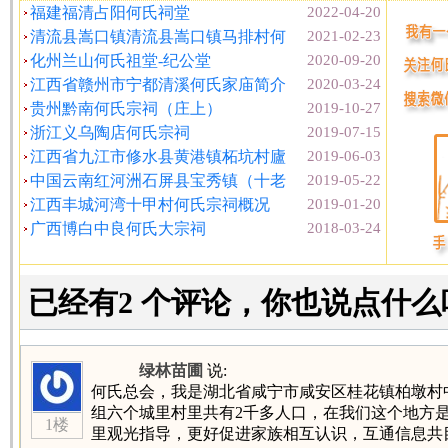
福建福清占阳何氏祠堂
2022-04-20
清流县嵩口镇清流县嵩口镇马排村何
2021-02-23
化州兰山何氏祖堂-纪公堂
2020-09-20
江西省赣州市宁都清溪何氏家庙简介
2020-03-24
贵州黔南何氏宗祠（庄上）
2019-10-27
浙江义乌陶店何氏宗祠
2019-07-15
江西省九江市修水县黄港镇柘坑村廬
2019-06-03
中国云南红河洲石屏县宝秀镇（十老
2019-05-22
江西丰城河湾十甲村何氏宗祠概况
2019-01-20
广西博白中良何氏大宗祠
2018-03-24
已经有2 个评论，你也说点什么
绿林苗圃
说:
何氏总会，我是湖北省咸宁市咸安区桂花镇柏墩村
组六个城里村里共有2千多人口，在我们这个地方
1楼
里观光指导，更好促进家族相互认识，互通信息共目发展