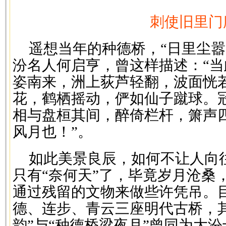
刺使旧里门
遥想当年的种德桥，“日里尘嚣
汾名人何启亨，曾这样描述：“
姿南来，洲上荻芦轻翻，波面恍
花，鹤栖摇动，俨如仙子蹴球。
相与盘桓其间，醉倚栏杆，箫声
风月也！”。
如此美景良辰，如何不让人向
只有“奈何天”了，毕竟岁月沧桑
通过残留的文物来做些许凭吊。
德、连步、青云三座明代古桥，
韵”与“种德桥梁夜月”曾同为大汾