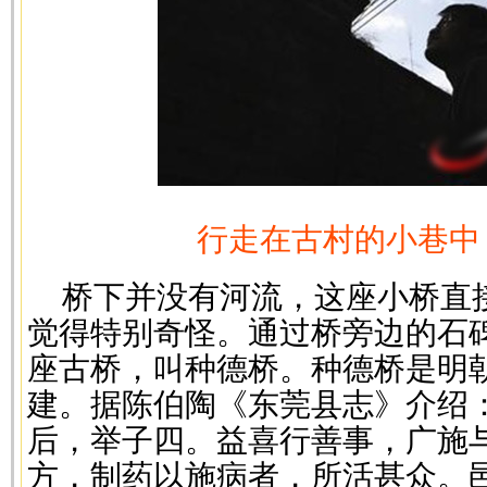
行走在古村的小巷中
桥下并没有河流，这座小桥直
觉得特别奇怪。通过桥旁边的石
座古桥，叫种德桥。种德桥是明
建。据陈伯陶《东莞县志》介绍
后，举子四。益喜行善事，广施
方，制药以施病者，所活甚众。