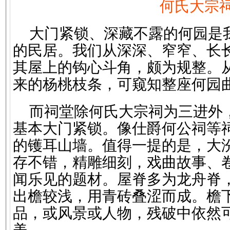
何氏大宗
大门紧锁、深藏不露的何园是
的民居。我们从深深、窄窄、长
其屋上的钩心斗角，颇为规整。
来的杨桃枝条，可窥知整座何园
而祠堂除何氏大宗祠为三进外
基本大门紧锁。像仕爵何公祠等
的镬耳山墙。值得一提的是，大
存不错，精雕细刻，戏曲故事、
闻乐见的题材。屋脊多为龙舟脊
出檐较浅，用青砖叠涩而成。檐
品，或风景或人物，残破中依然