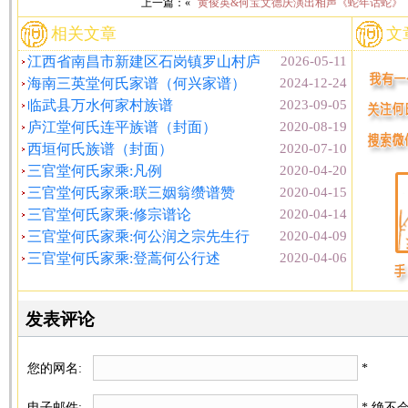
上一篇：«
黄俊英&何宝文德庆演出相声《蛇年话蛇》
相关文章
文
江西省南昌市新建区石岗镇罗山村庐
2026-05-11
海南三英堂何氏家谱（何兴家谱）
2024-12-24
临武县万水何家村族谱
2023-09-05
庐江堂何氏连平族谱（封面）
2020-08-19
西垣何氏族谱（封面）
2020-07-10
三官堂何氏家乘:凡例
2020-04-20
三官堂何氏家乘:联三姻翁缵谱赞
2020-04-15
三官堂何氏家乘:修宗谱论
2020-04-14
三官堂何氏家乘:何公润之宗先生行
2020-04-09
三官堂何氏家乘:登蒿何公行述
2020-04-06
发表评论
您的网名:
*
电子邮件:
* 绝不