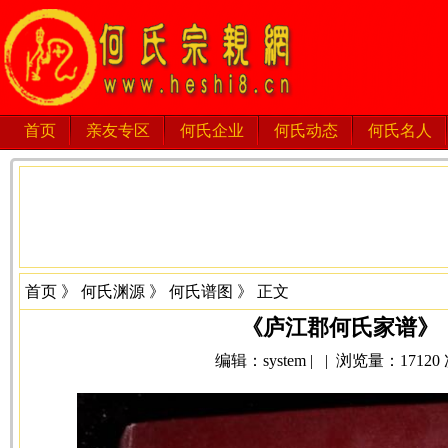
首页
亲友专区
何氏企业
何氏动态
何氏名人
首页
》
何氏渊源
》
何氏谱图
》 正文
《庐江郡何氏家谱》
编辑：system | | 浏览量：17120 次 