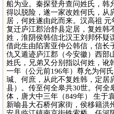
船为业。秦探登舟查问姓氏，韩允
得以脱险，遂一家改姓何氏，从
居，何姓遂由此而来。汉高祖 元年(
复迁庐江郡治舒县定居，复姓韩
姓，淮阴侯韩信北汉王刘邦怀疑
借此生由陷害亚仲公韩信，信长子
仇又遁迹庐江郡（今安徽）西部
姓氏，兄弟又分别指以何姓，讹
一年（公元前196年）尊允为何
瑊、何庶，从此不复姓韩，定居
县）。传至何全皋共30世。何全
体，唐大中三年（849年） 生
新喻县大石桥何家街，侯移籍洪
安县临江镇南京街铁索桥，任河