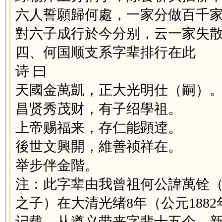
六人誓願歸何處，一家分做百千
對六子成行於今分别，云一家失
四、何国顺支系字辈排行在此
诗 曰
天國金萬凱，正大光明仕（嗣）
昌贤秀茂财，有子绍學祖。
上帝赐福来，存仁能顕逹。
後世文興開，維善祯祥在。
举步伴金階。
注：此字辈由我曾祖何公諱萬铨
之子）在大清光绪8年（公元188
记载，从遵义带来字辈十五个，