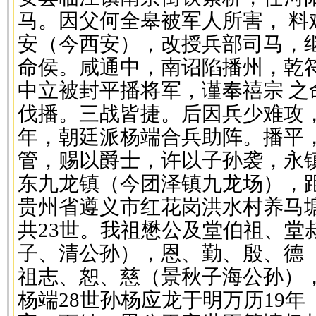
马。因父何全皋被军人所害， 料
安（今西安），改授兵部司马，
命侯。咸通中，南诏陷播州，乾
中立被封平播将军，谨奉禧宗 之
伐播。三战皆捷。后因兵少难攻
年，朝廷派杨端合兵助阵。播平
管，赐以爵士，许以子孙袭，永镇
东九龙镇（今团泽镇九龙场），
贵州省遵义市红花岗洪水村养马
共23世。我祖懋公及堂伯祖、堂
子、清公孙），恩、勤、殷、德
祖志、恕、慈（景秋子海公孙）
杨端28世孙杨应龙于明万历19年