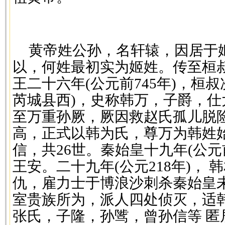
黄帝姓公孙，名轩辕，因居于
以，何姓最初实为姬姓。传至桓叔
王二十六年(公元前745年)，桓
芮城县西)，史称韩万，子爵，
至万重孙厥，厥因救赵氏孤儿脱
高，正式以韩为氏，尊万为韩姓
信，共26世。秦始皇十九年(公元
王安。二十九年(公元218年)，
仇，雇力士于博浪沙刺杀秦始皇
室贵族所为，派人四处侦灭，适
张氏，子隆，孙骘，曾孙信等 匿