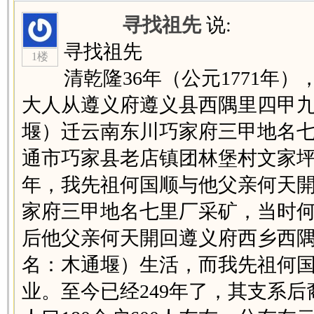
寻找祖先
说:
寻找祖先
1楼
清乾隆36年（公元1771年
大人从遵义府遵义县西隅里四甲
堰）迁云南东川巧家府三甲地名
通市巧家县老店镇团林堡村文家
年，我先祖何国顺与他父亲何天
家府三甲地名七里厂采矿，当时何
后他父亲何天開回遵义府西乡西
名：木通堰）生活，而我先祖何
业。至今已经249年了，其支系后