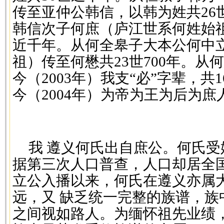
传至亚仲公韩信，以韩为姓共26世
韩信次子何庶（庐江世系何姓始祖
近千年。从何全皋子大本公何中
祖）传至何懋共23世700年。从
今（2003年）我支“必”字辈，共
今（2004年）为帝为王为后为庶
我 遵义何氏出自庶公。何氏
据第三次人口普查，人口却居全
立公入播以来，何氏在遵义亦属
远，又 缺乏统一完整的族谱，族
之间视如路人。为缅怀祖先业绩