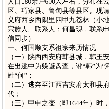
人口180余户600人左右，分布
区、巧家县、鲁甸县等县区。现
义府西乡西隅里四甲九苍林（小
宗族人。联系人：何昌现，联系电话：1
信同步）
一、何国顺支系祖宗来历情况
（一）陕西西安府韩县城，韩王
在出逃中为躲避盘查，讹“韩”为“
姓“何”；
（二）逃奔至江西吉安府太和县
代；
（三）甲申之变（即1644年）时