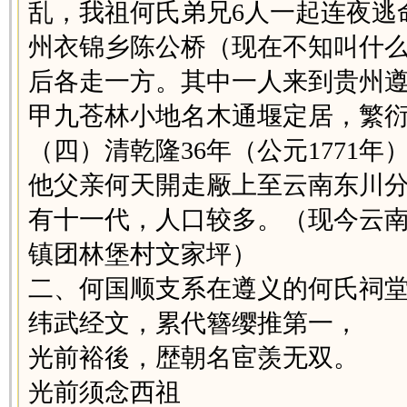
乱，我祖何氏弟兄6人一起连夜逃
州衣锦乡陈公桥（现在不知叫什
后各走一方。其中一人来到贵州
甲九苍林小地名木通堰定居，繁
（四）清乾隆36年（公元1771
他父亲何天開走厰上至云南东川
有十一代，人口较多。（现今云
镇团林堡村文家坪）
二、何国顺支系在遵义的何氏祠
纬武经文，累代簪缨推第一，
光前裕後，歴朝名宦羡无双。
光前须念西祖