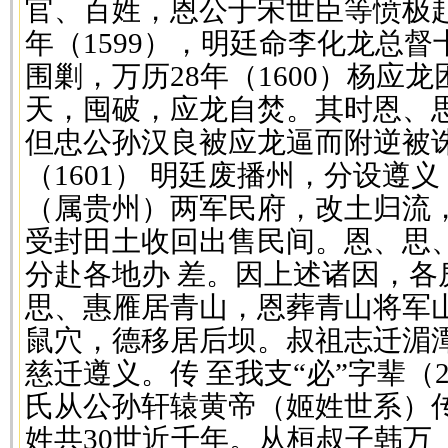
官、百姓，恩公于宋世臣等愤极
年（1599），明廷命李化龙总督
围剿，万历28年（1600）杨应龙
天，囤破，应龙自焚。其时恩、
但忠公孙汉良被应龙逼而附逆被
（1601） 明廷废播州，分设遵
（属贵州）两军民府，改土归流
受封田土收回出售民间。恩、思
分赴各地办 差。因上述诸因，各
思、惠雁居青山，恩葬青山将军
鼠穴，德移居后坝。叔祖志迁湄
慈迁遵义。传 至我支“必”字辈（2
氏从公孙轩辕黄帝（姬姓世系）
姓共30世近千年。从桓叔子韩万