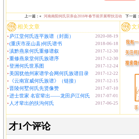
上一篇：«
河南南阳何氏宗亲会2016年春节前开展帮扶活动
下一篇
相关文章
文
庐江堂何氏连平族谱（封面）
2020-08-19
(重庆市巫山县)何氏谱书
2018-06-18
滇黔燕泉何氏重修谱叙
2017-12-30
重修燕泉堂何氏族谱序
2017-12-30
登洲何氏世系图
2017-12-24
美国犹他州家谱学会网何氏族谱目录
2017-12-22
《云南宣威何氏族谱》（链接）
2017-12-15
晋陵何墅何氏先贤像赞
2017-07-10
进士世家 名宦辈出——龙田庐江何氏
2017-07-01
人才辈出的扶沟何氏
2017-06-25
才1个评论