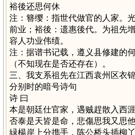
裕後还思何休
注：簪缨：指世代做官的人家。
前业；裕後：遗惠後代。为祖先
容人功业伟绩。
注：据谱书记载，遵义县修建的
（不知现在是否还存在）。
三、我支系祖先在江西袁州区衣
分别时的暗号诗句
诗 曰
本是朝廷仕官家，遇贼趕散入西
否泰是天皆是命，悲傷思我又思
緑楊岸上分擕手，陈公桥头插柳