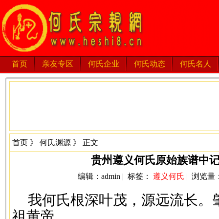
首页
亲友专区
何氏企业
何氏动态
何氏名人
首页
》
何氏渊源
》 正文
贵州遵义何氏原始族谱中
编辑：admin | 标签：
遵义何氏
| 浏览量：5
我何氏根深叶茂，源远流长。
祖黄帝。