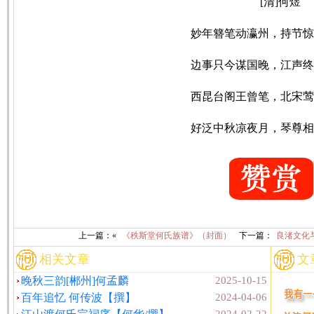
[清]何煜
妙年簪笔动瀛州，持节惊
边事只今谋国晚，江声终
西昆台阁王曾笔，北宋莺
好泛中秋凉夜月，琴尊相
上一篇：«
《秩斯堂何氏族谱》（封面）
下一篇：
良渚文化
相关文章
文
晚秋三韵[郴州]何孟麟
2025-10-15
百年追忆 何传波【撰】
2024-04-06