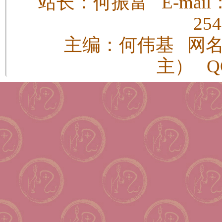
站长：何振富 E-mail：h
25
主编：何伟基 网
主） QQ