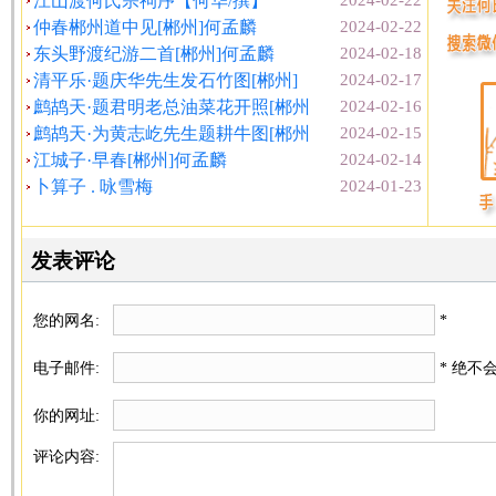
江山渡何氏宗祠序【何华/撰】
2024-02-22
仲春郴州道中见[郴州]何孟麟
2024-02-22
东头野渡纪游二首[郴州]何孟麟
2024-02-18
清平乐·题庆华先生发石竹图[郴州]
2024-02-17
鹧鸪天·题君明老总油菜花开照[郴州
2024-02-16
鹧鸪天·为黄志屹先生题耕牛图[郴州
2024-02-15
江城子·早春[郴州]何孟麟
2024-02-14
卜算子 . 咏雪梅
2024-01-23
发表评论
您的网名:
*
电子邮件:
* 绝不
你的网址:
评论内容: