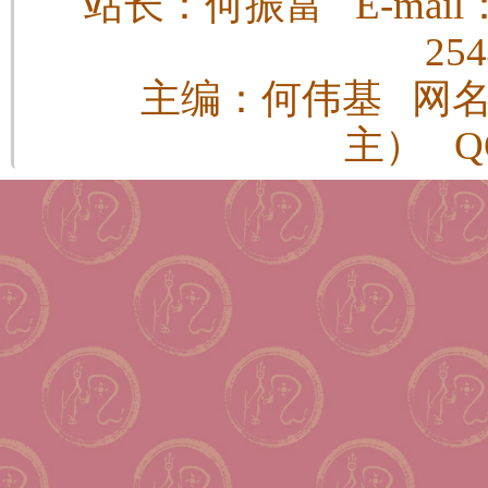
站长：何振富 E-mail：h
25
主编：何伟基 网
主） QQ