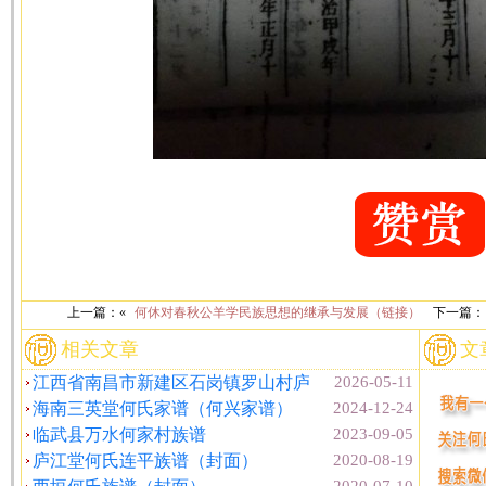
上一篇：«
何休对春秋公羊学民族思想的继承与发展（链接）
下一篇：
相关文章
文
江西省南昌市新建区石岗镇罗山村庐
2026-05-11
海南三英堂何氏家谱（何兴家谱）
2024-12-24
临武县万水何家村族谱
2023-09-05
庐江堂何氏连平族谱（封面）
2020-08-19