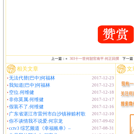
上一篇：«
303十一世何韶官南平.何正回撰
下一篇
相关文章
文
无法代替[巴中]何福林
2017-12-23
我知道[巴中]何福林
2017-12-23
空位.何维健
2017-12-18
非你莫属.何维健
2017-12-17
假装不了.何维健
2017-12-16
广东省湛江市雷州市白沙镇禄赊村歌
2017-12-10
你不谈情我不说爱.何宗龙
2017-09-02
cctv3 综艺频道《幸福账单》–
2017-08-31