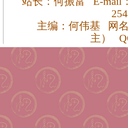
站长：何振富 E-mail：h
25
主编：何伟基 网
主） QQ