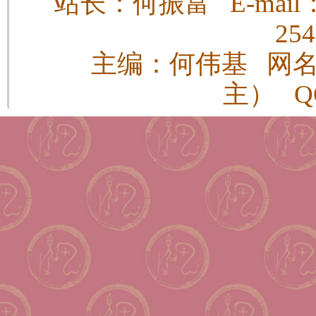
站长：何振富 E-mail：h
25
主编：何伟基 网
主） QQ