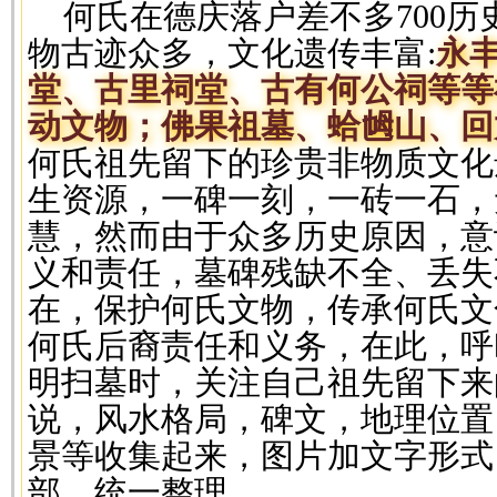
何氏在德庆落户差不多
700
历
物古迹众多，文化遗传丰富:
永
堂、古里祠堂、
古有何公祠等等
动文物；佛果祖墓、蛤乸山、回
何氏祖先留下的珍贵非物质文化
生资源，一碑一刻，一砖一石，
慧，然而由于众多历史原因，意
义和责任，墓碑残缺不全、丢失
在，保护何氏文物，传承何氏文
何氏后裔责任和义务，在此，呼
明扫墓时，关注自己祖先留下来
说，风水格局，碑文，地理位置
景等收集起来，图片加文字形式
部，统一整理。