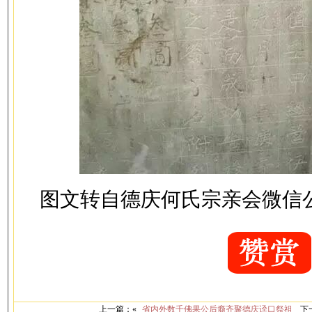
图文转自德庆何氏宗亲会微信
上一篇：«
省内外数千佛果公后裔齐聚德庆迳口祭祖
下