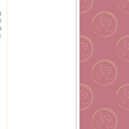
绍
币
地
云