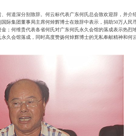
贵、何道深分别致辞。何云标代表广东何氏总会致欢迎辞，并介
国际集团董事局主席何焯辉博士在致辞中表示，捐助50万人民
资金；何维贵代表各省何氏对广东何氏永久会馆的落成表示热烈
氏永久会馆落成，同时高度赞扬何焯辉博士的无私奉献精神和何