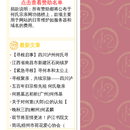
点击查看赞助名单
捐款说明：所有赞助都将公布于
何氏宗亲网功德榜上，款项主要
用于网站的日常维护如服务器和
域名的费用。
最新文章
【寻根启事】四川泸州何氏寻
江西省南昌市新建区石岗镇罗
【紧急寻根】寻何本和太公上
寻根聚亲，共续宗脉——四川泸
五百年归宗祭先祖 何氏敬亲
何邕墓志初析[广州]何伟基
关于对何亶(大郎)公的认知【
晚秋三韵[郴州]何孟麟
双节将至情更浓！庐江书院文
简讯|梧州市荷花爱心协会（