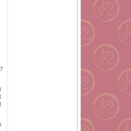
了
何
何
何
短