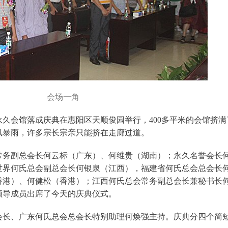
会场一角
会永久会馆落成庆典在惠阳区天顺俊园举行，400多平米的会馆挤满
风暴雨，许多宗长宗亲只能挤在走廊过道。
常务副总会长何云标（广东）、何维贵（湖南）；永久名誉会长
世界何氏总会副总会长何银泉（江西），福建省何氏总会总会长
香港）、何健松（香港）；江西何氏总会常务副总会长兼秘书长
领导成员出席了今天的庆典仪式。
会长、广东何氏总会总会长特别助理何焕强主持。庆典分四个简