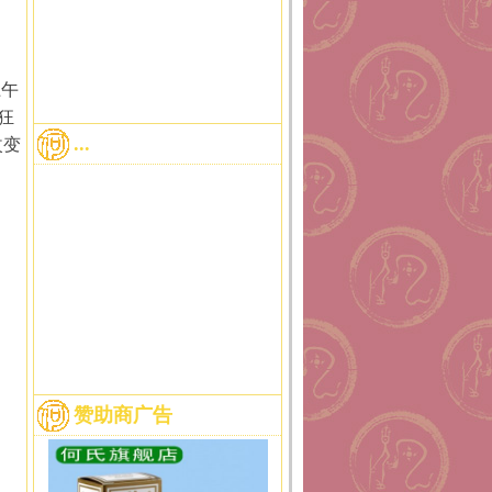
上午
狂
...
改变
赞助商广告