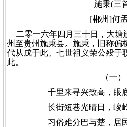
施秉(三首
[郴州]何
二零一六年四月三十日，大塘
州至贵州施秉县。施秉，旧称偏
代从戌于此。七世祖义荣公殁于
此。
（一）
千里来寻兴致高，眼
长街短巷光晴日，峻
习俗难分巴与楚，居