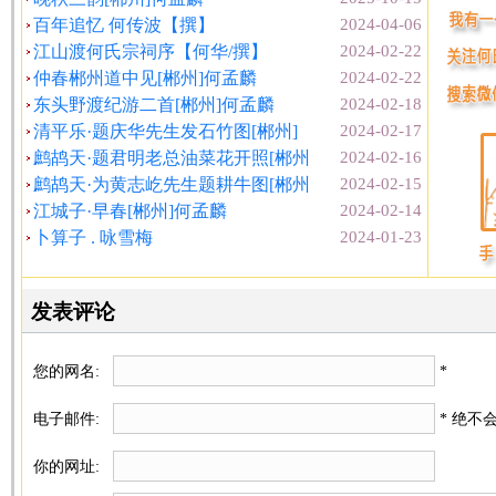
百年追忆 何传波【撰】
2024-04-06
江山渡何氏宗祠序【何华/撰】
2024-02-22
仲春郴州道中见[郴州]何孟麟
2024-02-22
东头野渡纪游二首[郴州]何孟麟
2024-02-18
清平乐·题庆华先生发石竹图[郴州]
2024-02-17
鹧鸪天·题君明老总油菜花开照[郴州
2024-02-16
鹧鸪天·为黄志屹先生题耕牛图[郴州
2024-02-15
江城子·早春[郴州]何孟麟
2024-02-14
卜算子 . 咏雪梅
2024-01-23
发表评论
您的网名:
*
电子邮件:
* 绝不
你的网址: