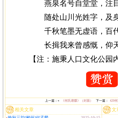
燕泉名号自堂堂，注
随处山川光姓字，及
千秋笔墨无虚语，百
长揖我来曾感慨，仰
【注：施秉人口文化公园
上一篇：«
《何氏谱牒》（封面）
下一篇：
42
相关文章
文
晚秋三韵[郴州]何孟麟
2025-10-15