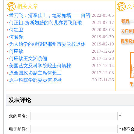
相关文章
文
孟云飞：清季佳士，笔冢如墙——何绍
2022-05-05
何正祖-折断翅膀的鸟儿亦要飞翔歌
2021-07-17
何红卫
2020-08-03
何君尧
2019-09-30
为人治学的楷模记郴州市委党校退休
2019-02-10
何应钦
2017-12-29
何应钦王文湘伉俪
2017-12-28
美国艺文及科学院院士何炳棣
2017-12-14
原全国政协副主席何长工
2017-12-03
原中科院学部委员何增禄
2017-11-26
发表评论
您的网名:
*
电子邮件:
* 绝不