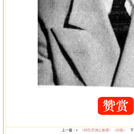
上一篇：«
《何氏开涧公族谱》（封面）
下