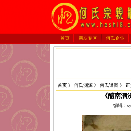
首页
亲友专区
何氏企业
首页
》
何氏渊源
》
何氏谱图
》 正
《醴南泗
编辑：sys