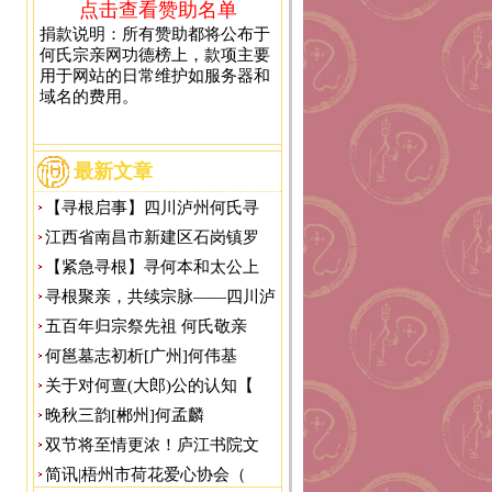
点击查看赞助名单
捐款说明：所有赞助都将公布于
何氏宗亲网功德榜上，款项主要
用于网站的日常维护如服务器和
域名的费用。
最新文章
【寻根启事】四川泸州何氏寻
江西省南昌市新建区石岗镇罗
【紧急寻根】寻何本和太公上
寻根聚亲，共续宗脉——四川泸
五百年归宗祭先祖 何氏敬亲
何邕墓志初析[广州]何伟基
关于对何亶(大郎)公的认知【
晚秋三韵[郴州]何孟麟
双节将至情更浓！庐江书院文
简讯|梧州市荷花爱心协会（