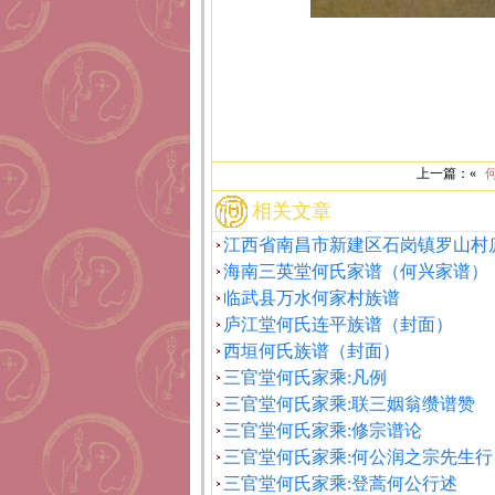
上一篇：«
相关文章
江西省南昌市新建区石岗镇罗山村
海南三英堂何氏家谱（何兴家谱）
临武县万水何家村族谱
庐江堂何氏连平族谱（封面）
西垣何氏族谱（封面）
三官堂何氏家乘:凡例
三官堂何氏家乘:联三姻翁缵谱赞
三官堂何氏家乘:修宗谱论
三官堂何氏家乘:何公润之宗先生行
三官堂何氏家乘:登蒿何公行述