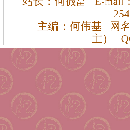
站长：何振富 E-mail：h
25
主编：何伟基 网
主） QQ