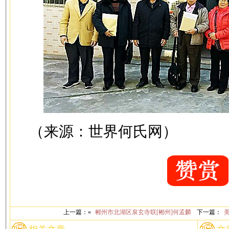
（来源：世界何氏网）
上一篇：«
郴州市北湖区泉玄寺联[郴州]何孟麟
下一篇：