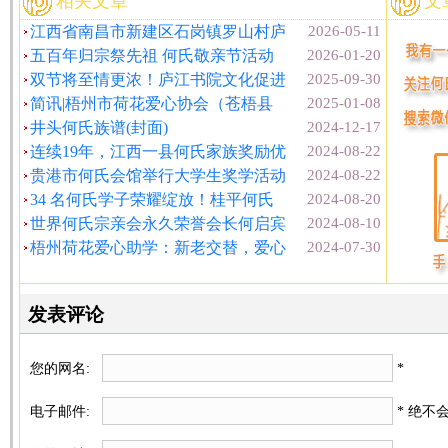
相关文章
文
江西省南昌市新建区石岗镇罗山村庐
2026-05-11
五百年归宗祭先祖 何氏敬亲节活动
2026-01-20
双节将至情更浓！庐江书院文化促进
2025-09-30
简讯|梧州市荷花爱心协会（苍梧县
2025-01-08
井头何氏族谱(封面)
2024-12-17
连续19年，江西一县何氏家族奖励优
2024-08-22
贵港市何氏会馆举行大学生奖学活动
2024-08-22
34 名何氏学子荣耀绽放！桂平何氏
2024-08-20
世界何氏宗亲会永久荣誉会长何启宾
2024-08-10
梧州荷花爱心助学：新老交替，爱心
2024-07-30
发表评论
您的网名:
*
电子邮件:
* 绝不