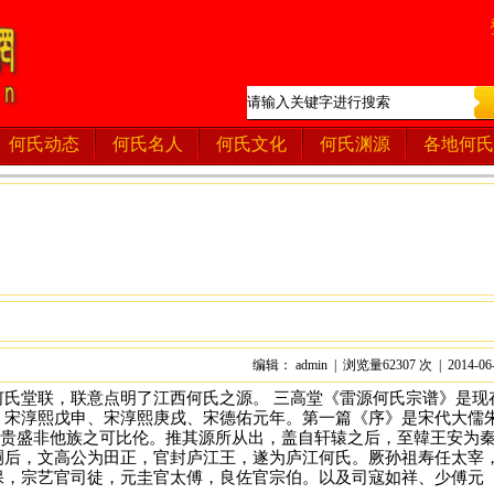
何氏动态
何氏名人
何氏文化
何氏渊源
各地何氏
编辑： admin | 浏览量62307 次 | 2014-06
何氏堂联，联意点明了江西何氏之源。 三高堂《雷源何氏宗谱》是现
：宋淳熙戊申、宋淳熙庚戌、宋德佑元年。第一篇《序》是宋代大儒
其贵盛非他族之可比伦。推其源所从出，盖自轩辕之后，至韓王安为
嗣后，文高公为田正，官封庐江王，遂为庐江何氏。厥孙祖寿任太宰
保，宗艺官司徒，元圭官太傅，良佐官宗伯。以及司寇如祥、少傅元