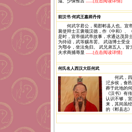
滋、少保惟吉
......[点击阅读详情]
前汉书·何武王嘉师丹传
何武字君公，蜀郡郫县人也。宣
襄使辩士王褒颂汉德，作《中和》、
是时，宣帝循武帝故事，求通达茂异
为待诏，武等赐帛罢。 武诣博士受
为鄠令，坐法免归。 武兄弟五人，
夫求商捕辱显
......[点击阅读详情]
何氏名人西汉大臣何武
何武，
汜乡侯，食
葬于此地的何
《汉书》有传
认识不够，
来，其间虽
的《郫县志