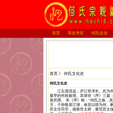
首页
亲友专区
何氏企业
首页
》 何氏文化史
何氏文化史
江左源流远，庐江世泽长。此为
最早的何姓族谱。其谱存《序》三篇
熹所撰。 朱《序》称：“何氏之族，
灭，子孙散居江湖，讹音以韓为何。
庆文任司空，德善官太师，垂范官太