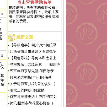
点击查看赞助名单
捐款说明：所有赞助都将公布于
何氏宗亲网功德榜上，款项主要
-11
用于网站的日常维护如服务器和
王
域名的费用。
。
褒
迁
最新文章
啬
【寻根启事】四川泸州何氏寻
江西省南昌市新建区石岗镇罗
-11
【紧急寻根】寻何本和太公上
封
寻根聚亲，共续宗脉——四川泸
后又
五百年归宗祭先祖 何氏敬亲
武墓
何邕墓志初析[广州]何伟基
千年
关于对何亶(大郎)公的认知【
所撰
晚秋三韵[郴州]何孟麟
双节将至情更浓！庐江书院文
简讯|梧州市荷花爱心协会（