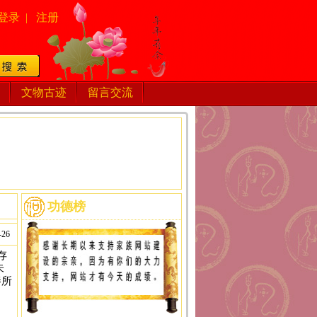
登录
|
注册
文物古迹
留言交流
功德榜
-26
存
朱
秦所
，