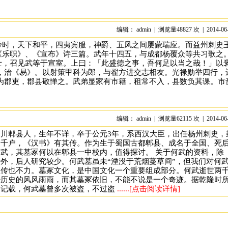
编辑： admin | 浏览量48827 次 | 2014-06
帝时，天下和平，四夷宾服，神爵、五凤之间屡蒙瑞应。而益州刺史
《乐职》、《宣布》诗三篇。武年十四五，与成都杨覆众等共习歌之
士，召见武等于宣室。上曰：「此盛德之事，吾何足以当之哉！」以
业，治《易》。以射策甲科为郎，与翟方进交志相友。光禄勋举四行，
皆为郡吏，郡县敬惮之。武弟显家有市籍，租常不入，县数负其课。市
编辑： admin | 浏览量62115 次 | 2014-06
四川郫县人，生年不详，卒于公元3年，系西汉大臣，出任杨州刺史，
邑千户，《汉书》有其传。作为生于蜀国古都郫县、成名于全国、死
武，其墓冢何以在郫县一中校内，值得探讨。 关于何武的资料，除
外，后人研究较少。何武墓虽未“湮没于荒烟蔓草间”，但我们对何
宣传也不力。墓冢文化，是中国文化一个重要组成部分。何武逝世两
经历史的风风雨雨，而其墓冢依旧，不能不说是一个奇迹。据乾隆时
》记载，何武墓曾多次被盗，不过盗
......[点击阅读详情]