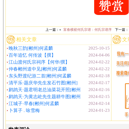
上一篇：«
富春横槎何氏宗谱：何氏宗谱序
下一篇：
相关文章
文
晚秋三韵[郴州]何孟麟
2025-10-15
百年追忆 何传波【撰】
2024-04-06
江山渡何氏宗祠序【何华/撰】
2024-02-22
仲春郴州道中见[郴州]何孟麟
2024-02-22
东头野渡纪游二首[郴州]何孟麟
2024-02-18
清平乐·题庆华先生发石竹图[郴州]
2024-02-17
鹧鸪天·题君明老总油菜花开照[郴州
2024-02-16
鹧鸪天·为黄志屹先生题耕牛图[郴州
2024-02-15
江城子·早春[郴州]何孟麟
2024-02-14
卜算子 . 咏雪梅
2024-01-23