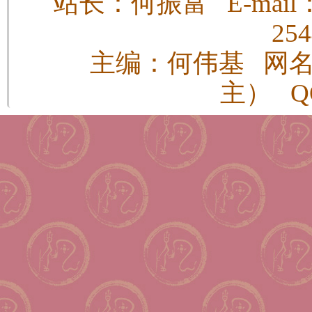
站长：何振富 E-mail：h
25
主编：何伟基 网
主） QQ