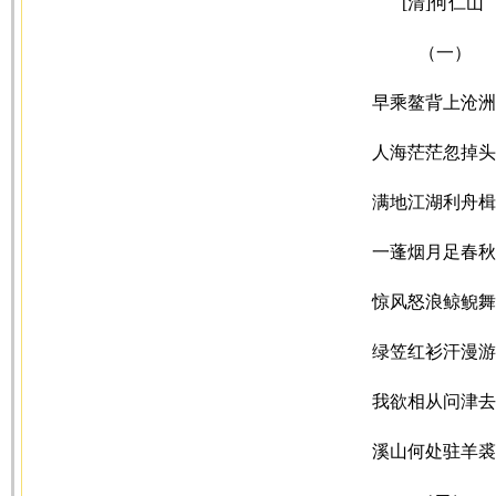
[清]何仁山
（一）
早乘鳌背上沧洲
人海茫茫忽掉头
满地江湖利舟楫
一蓬烟月足春秋
惊风怒浪鲸鲵舞
绿笠红衫汗漫游
我欲相从问津去
溪山何处驻羊裘