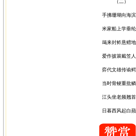
（二）
手拂珊瑚向海滨
米家船上学垂纶
朅来封鲊悬鳣地
爱作披簑戴笠人
弈代文雄传谕鳄
当时骨鲠重批鳞
江头坐老频翘首
日暮西风起白蘋