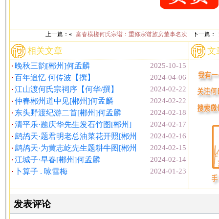
上一篇：«
富春横槎何氏宗谱：重修宗谱族房董事名次
下一篇：
相关文章
文
晚秋三韵[郴州]何孟麟
2025-10-15
百年追忆 何传波【撰】
2024-04-06
江山渡何氏宗祠序【何华/撰】
2024-02-22
仲春郴州道中见[郴州]何孟麟
2024-02-22
东头野渡纪游二首[郴州]何孟麟
2024-02-18
清平乐·题庆华先生发石竹图[郴州]
2024-02-17
鹧鸪天·题君明老总油菜花开照[郴州
2024-02-16
鹧鸪天·为黄志屹先生题耕牛图[郴州
2024-02-15
江城子·早春[郴州]何孟麟
2024-02-14
卜算子 . 咏雪梅
2024-01-23
发表评论