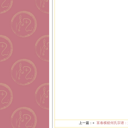
上一篇：«
富春横槎何氏宗谱：