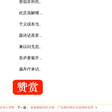
形似非所尚。
此言虽解嘲，
于义或有当。
题诗还质君，
兼以问无恙。
吾庐黄菊开，
扁舟佇来访。
太华公序赞
下一篇：
富春横槎何氏宗谱：广东惠州府长乐县绅衿贺序
»