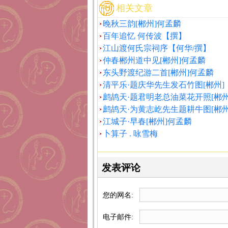
相关文章
晚秋三韵[郴州]何孟麟
百年追忆 何传波【撰】
江山渡何氏宗祠序【何华/撰】
仲春郴州道中见[郴州]何孟麟
东头野渡纪游二首[郴州]何孟麟
清平乐·题庆华先生发石竹图[郴州]
鹧鸪天·题君明老总油菜花开照[郴
鹧鸪天·为黄志屹先生题耕牛图[郴
江城子·早春[郴州]何孟麟
卜算子 . 咏雪梅
发表评论
您的网名:
电子邮件: