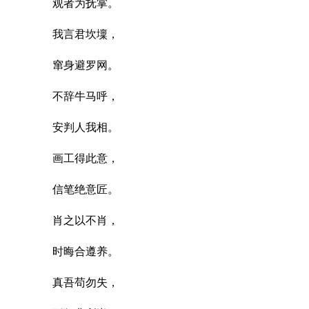
观者为抚掌。
我言君坎壈，
窜身避罗网。
不辞牛马呼，
安判人我相。
画工得此意，
信笔绝意匠。
肖之以不肖，
时晦合遵养。
真吾苟勿失，