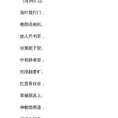
[清]何仁山
落叶晨打门，
檐鹊语相向。
故人尺书至，
珍重慰子望。
中有静者容，
托境颇萧旷。
红蕖香自在，
翠篠荫其上。
神貌惜两遗，