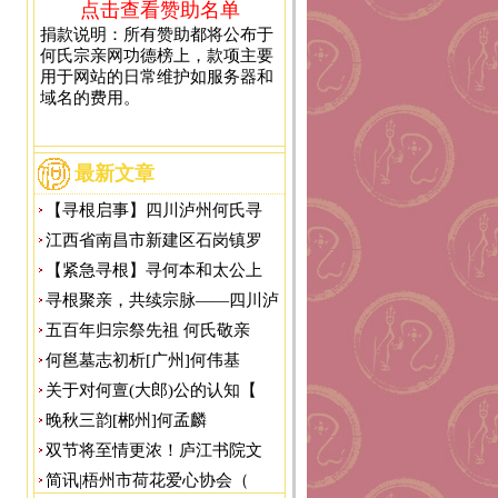
点击查看赞助名单
捐款说明：所有赞助都将公布于
何氏宗亲网功德榜上，款项主要
用于网站的日常维护如服务器和
域名的费用。
最新文章
【寻根启事】四川泸州何氏寻
江西省南昌市新建区石岗镇罗
【紧急寻根】寻何本和太公上
寻根聚亲，共续宗脉——四川泸
五百年归宗祭先祖 何氏敬亲
何邕墓志初析[广州]何伟基
关于对何亶(大郎)公的认知【
晚秋三韵[郴州]何孟麟
双节将至情更浓！庐江书院文
简讯|梧州市荷花爱心协会（