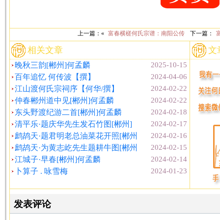
上一篇：«
富春横槎何氏宗谱：南阳公传
下一篇：
相关文章
文
晚秋三韵[郴州]何孟麟
2025-10-15
百年追忆 何传波【撰】
2024-04-06
江山渡何氏宗祠序【何华/撰】
2024-02-22
仲春郴州道中见[郴州]何孟麟
2024-02-22
东头野渡纪游二首[郴州]何孟麟
2024-02-18
清平乐·题庆华先生发石竹图[郴州]
2024-02-17
鹧鸪天·题君明老总油菜花开照[郴州
2024-02-16
鹧鸪天·为黄志屹先生题耕牛图[郴州
2024-02-15
江城子·早春[郴州]何孟麟
2024-02-14
卜算子 . 咏雪梅
2024-01-23
发表评论