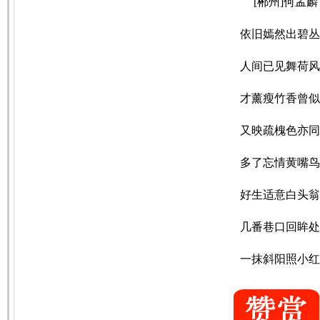
[郴州]何孟麟
依旧嫣然出碧丛
人间已见舞荷风
才薰瘦竹香曾似
又映疏槐色亦同
多了忘情黄嘴鸟
好生适意白头翁
几番巷口回眸处
一抹斜阳照小红