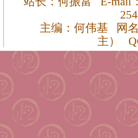
站长：何振富 E-mail：h
25
主编：何伟基 网
主） QQ