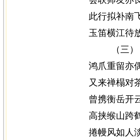
此行拟补南
玉笛横江待
（三）
鸿爪重留亦
又来禅榻对
曾携衡岳开
高挟缑山跨
捲幔风如人