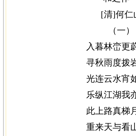
[清]何仁
（一）
入暮林峦更
寻秋雨度拨
光连云水宵
乐纵江湖我
此上路真梯
重来天与看