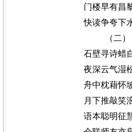
门楼早有昌
快读争夸下
（二）
石壁寻诗蜡
夜深云气湿
舟中枕藉怀
月下推敲笑
语本聪明征
会联师友亦