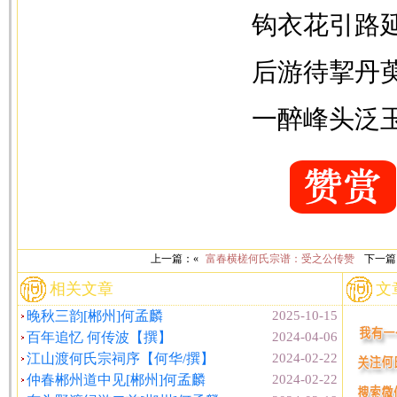
钩衣花引路
后游待挈丹
一醉峰头泛
上一篇：«
富春横槎何氏宗谱：受之公传赞
下一篇
相关文章
文
晚秋三韵[郴州]何孟麟
2025-10-15
百年追忆 何传波【撰】
2024-04-06
江山渡何氏宗祠序【何华/撰】
2024-02-22
仲春郴州道中见[郴州]何孟麟
2024-02-22