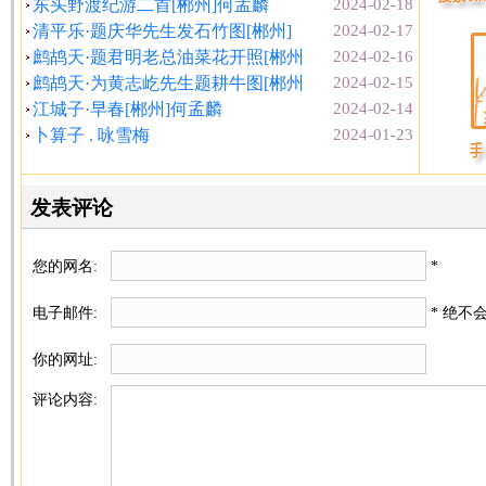
东头野渡纪游二首[郴州]何孟麟
2024-02-18
清平乐·题庆华先生发石竹图[郴州]
2024-02-17
鹧鸪天·题君明老总油菜花开照[郴州
2024-02-16
鹧鸪天·为黄志屹先生题耕牛图[郴州
2024-02-15
江城子·早春[郴州]何孟麟
2024-02-14
卜算子 . 咏雪梅
2024-01-23
发表评论
您的网名:
*
电子邮件:
* 绝不
你的网址:
评论内容: