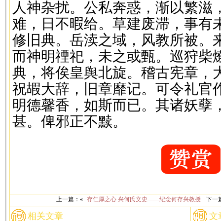
人神杂扰。公私奔惑，渐以繁滋
难，日不暇给。草建废滞，事有
修旧典。岳渎之域，风教所被。
而神明禋祀，未之或甄。巡狩柴
典，将俟皇舆北旋。稽古宪章，
祝嘏大辞，旧章靡记。可令礼官
明德馨香，如斯而已。其诸妖孽
甚。俾邪正不黩。
上一篇：«
存仁厚之心 兴何氏文史——纪念何存兴教授
下一
相关文章
文