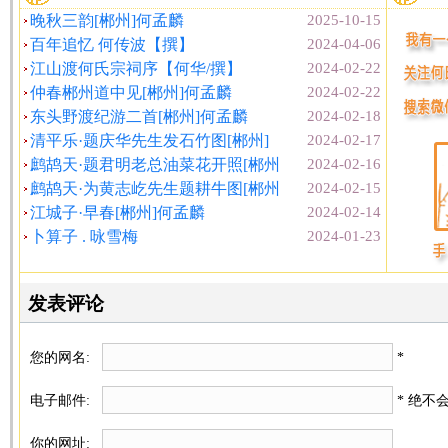
晚秋三韵[郴州]何孟麟
2025-10-15
百年追忆 何传波【撰】
2024-04-06
江山渡何氏宗祠序【何华/撰】
2024-02-22
仲春郴州道中见[郴州]何孟麟
2024-02-22
东头野渡纪游二首[郴州]何孟麟
2024-02-18
清平乐·题庆华先生发石竹图[郴州]
2024-02-17
鹧鸪天·题君明老总油菜花开照[郴州
2024-02-16
鹧鸪天·为黄志屹先生题耕牛图[郴州
2024-02-15
江城子·早春[郴州]何孟麟
2024-02-14
卜算子 . 咏雪梅
2024-01-23
发表评论
您的网名:
*
电子邮件:
* 绝不
你的网址: