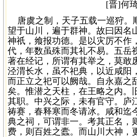
[晋]何
唐虞之制，天子五载一巡狩。
望于山川，遍于群神。故曰因名
神祇，飨报功德。是以灾厉不作
代，年数虽殊而其礼不易。五岳
著在经记，所谓有其举之，莫敢
泾渭长水，虽不祀典，以近咸阳
而正立之祀可以阙哉。自永嘉之
矣。惟潜之天柱，在王略之内。
其职。中兴之际，未有官守。庐
祷赛，春释寒而冬请冰。咸和迄
典之祠，可谓非一。考其正名，
费，则百姓之蠹。而山川大神，