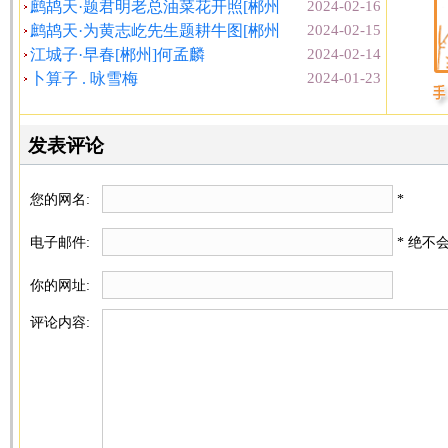
鹧鸪天·题君明老总油菜花开照[郴州
2024-02-16
鹧鸪天·为黄志屹先生题耕牛图[郴州
2024-02-15
江城子·早春[郴州]何孟麟
2024-02-14
卜算子 . 咏雪梅
2024-01-23
发表评论
您的网名:
*
电子邮件:
* 绝不
你的网址:
评论内容: