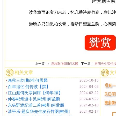
[郴州]何孟麟
读华章而识宝刀未老，忆几番诗赓竹寨，联比沙
游晚岁乃知魁柏长青，看斯日望重兰阶，心闲菊
上一篇：«
题梅联[郴州]何孟麟
下一篇：
君明先生荣任
相关文章
文
晚秋三韵[郴州]何孟麟
2025-10-15
百年追忆 何传波【撰】
2024-04-06
江山渡何氏宗祠序【何华/撰】
2024-02-22
仲春郴州道中见[郴州]何孟麟
2024-02-22
东头野渡纪游二首[郴州]何孟麟
2024-02-18
清平乐·题庆华先生发石竹图[郴州]
2024-02-17