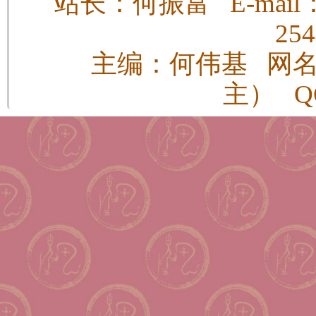
站长：何振富 E-mail：h
25
主编：何伟基 网
主） QQ