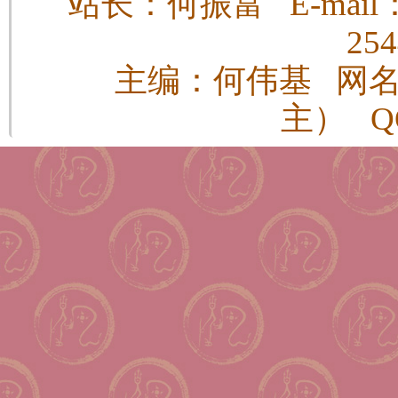
站长：何振富 E-mail：h
25
主编：何伟基 网
主） QQ