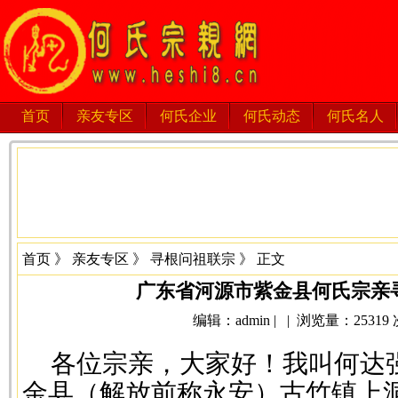
首页
亲友专区
何氏企业
何氏动态
何氏名人
首页
》
亲友专区
》
寻根问祖联宗
》 正文
广东省河源市紫金县何氏宗亲
编辑：admin | | 浏览量：25319 次 
各位宗亲，大家好！我叫何达
金县（解放前称永安）古竹镇上