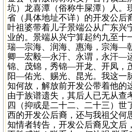
坑）龙喜潭（俗称牛屎潭）人。
省（具体地址不详）的开发公后
叶祖婆带着儿子景端公从广东兴
业的。景端从兴宁算起约九至十
瑞—宗海、润海、惠海，宗海—
卿—宏毅—永汗、永谓，永汗—
锦、茂锦，秀锦—开龙、开凤，
阳—佑光、赐光、昆光。我这一
知何故，解放前开发公带着他的
由于族谱遗失，其后人已无从查
四（抑或是二十二、二十三）世
西的开发公后裔，还与我祖父何
知情者转告，开发公后裔见文后