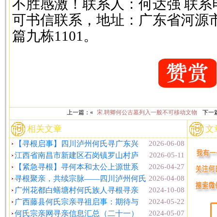
不胜感激！联系人：何达强 联系电话：
可书信联系，地址：广东省河源
篇九栋1101。
上一篇：«
宋.聘卿何公古墓列入一般不可移动文物
下一
相关文章
文
【寻根启事】四川泸州何氏寻广东兴
2026-06-08
江西省南昌市新建区石岗镇罗山村庐
2026-05-11
【紧急寻根】寻何本和太公上源世系
2026-04-27
寻根聚亲，共续宗脉——四川泸州何氏
2026-04-08
广州花都白蟮塘村何氏族人寻根寻亲
2024-10-08
广西藤县何氏宗亲寻祖启事：期待与
2024-05-22
何氏宗亲网寻亲信息汇总（二十一）
2024-05-07