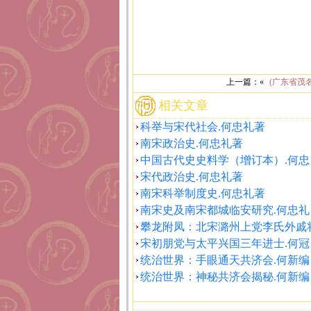
上一篇：«
(广东省茂
相关文章
科举与宋代社会.何忠礼著
南宋政治史.何忠礼著
中国古代史史料学（增订本）.何忠
宋代政治史.何忠礼著
南宋科举制度史.何忠礼著
南宋史及南宋都城临安研究.何忠礼
攀龙附凤：北宋潞州上党李氏外戚
宋初朋党与太平兴国三年进士.何冠
统治世界：手眼通天共济会.何新编
统治世界：神秘共济会揭秘.何新编