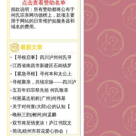
点击查看赞助名单
捐款说明：所有赞助都将公布于
何氏宗亲网功德榜上，款项主要
用于网站的日常维护如服务器和
域名的费用。
最新文章
【寻根启事】四川泸州何氏寻
江西省南昌市新建区石岗镇罗
【紧急寻根】寻何本和太公上
寻根聚亲，共续宗脉——四川泸
五百年归宗祭先祖 何氏敬亲
何邕墓志初析[广州]何伟基
关于对何亶(大郎)公的认知【
晚秋三韵[郴州]何孟麟
双节将至情更浓！庐江书院文
简讯|梧州市荷花爱心协会（