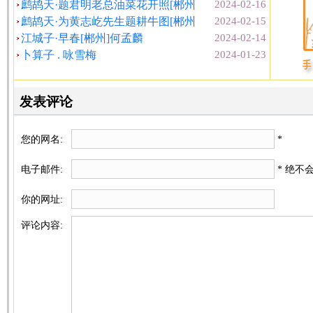
鹧鸪天·题君明老总油菜花开照[郴州
2024-02-16
鹧鸪天·为黄志屹先生题耕牛图[郴州
2024-02-15
江城子·早春[郴州]何孟麟
2024-02-14
卜算子 . 咏雪梅
2024-01-23
发表评论
您的网名:
*
电子邮件:
* 绝不
你的网址:
评论内容: