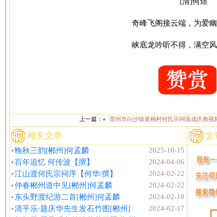
[清]何煜
奇峰飞阁接云端，为爱幽
峡底龙吟听不得，满空风
上一篇：«
雷州市白沙镇黄桐村何氏宗祠落成庆典视
相关文章
文
晚秋三韵[郴州]何孟麟
2025-10-15
百年追忆 何传波【撰】
2024-04-06
江山渡何氏宗祠序【何华/撰】
2024-02-22
仲春郴州道中见[郴州]何孟麟
2024-02-22
东头野渡纪游二首[郴州]何孟麟
2024-02-18
清平乐·题庆华先生发石竹图[郴州]
2024-02-17