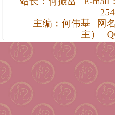
站长：何振富 E-mail：h
25
主编：何伟基 网
主） QQ