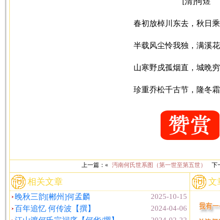
[清]何煜
春初放棹川东去，秋日乘
半载风尘怜我独，满溪花
山寒野戍孤烟直，城晩穷
珍重乔松千古节，隆冬霜
上一篇：«
沔南何氏世系图（第一世至第五世）
下
相关文章
文
晚秋三韵[郴州]何孟麟
2025-10-15
百年追忆 何传波【撰】
2024-04-06