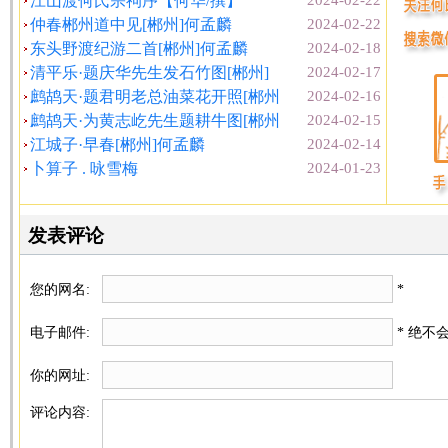
江山渡何氏宗祠序【何华/撰】
2024-02-22
仲春郴州道中见[郴州]何孟麟
2024-02-22
东头野渡纪游二首[郴州]何孟麟
2024-02-18
清平乐·题庆华先生发石竹图[郴州]
2024-02-17
鹧鸪天·题君明老总油菜花开照[郴州
2024-02-16
鹧鸪天·为黄志屹先生题耕牛图[郴州
2024-02-15
江城子·早春[郴州]何孟麟
2024-02-14
卜算子 . 咏雪梅
2024-01-23
发表评论
您的网名:
*
电子邮件:
* 绝不
你的网址:
评论内容: