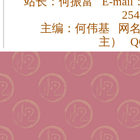
站长：何振富 E-mail：h
25
主编：何伟基 网
主） QQ