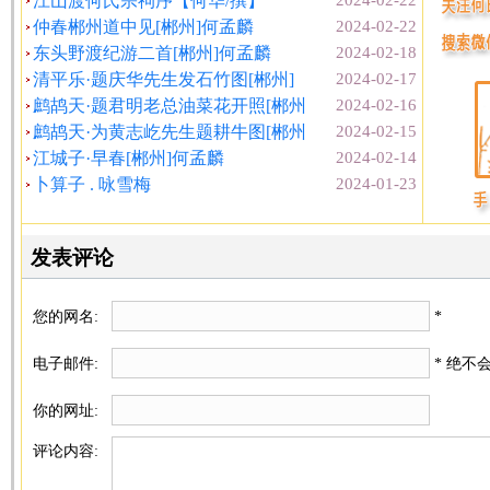
江山渡何氏宗祠序【何华/撰】
2024-02-22
仲春郴州道中见[郴州]何孟麟
2024-02-22
东头野渡纪游二首[郴州]何孟麟
2024-02-18
清平乐·题庆华先生发石竹图[郴州]
2024-02-17
鹧鸪天·题君明老总油菜花开照[郴州
2024-02-16
鹧鸪天·为黄志屹先生题耕牛图[郴州
2024-02-15
江城子·早春[郴州]何孟麟
2024-02-14
卜算子 . 咏雪梅
2024-01-23
发表评论
您的网名:
*
电子邮件:
* 绝不
你的网址:
评论内容: