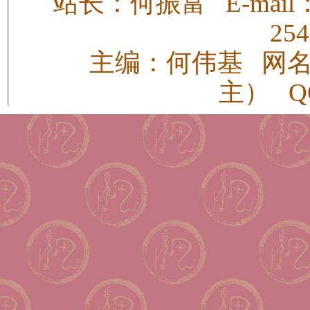
站长：何振富 E-mail：h
25
主编：何伟基 网
主） QQ