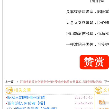
[清]何煜
灵旗缥缈碧峰寒，陟险重
天意灭秦终覆楚，臣心辅
河山劫后伤弓鸟，仙岛秋
一样淮阴开国佐，可怜钟
上一篇：«
河南省姓氏文化研究会何姓委员会鹤壁会开展2017新春帮扶活动
下
相关文章
文
晚秋三韵[郴州]何孟麟
2025-10-15
百年追忆 何传波【撰】
2024-04-06