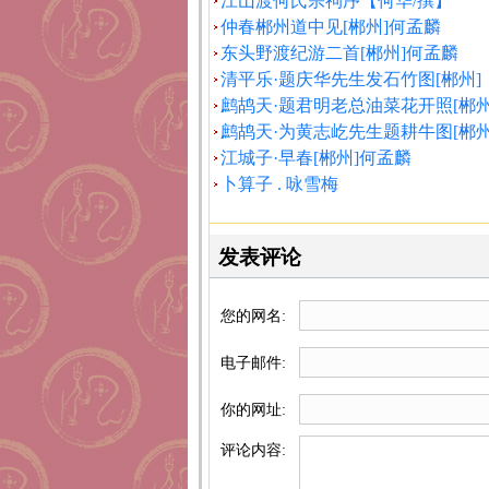
江山渡何氏宗祠序【何华/撰】
仲春郴州道中见[郴州]何孟麟
东头野渡纪游二首[郴州]何孟麟
清平乐·题庆华先生发石竹图[郴州]
鹧鸪天·题君明老总油菜花开照[郴
鹧鸪天·为黄志屹先生题耕牛图[郴
江城子·早春[郴州]何孟麟
卜算子 . 咏雪梅
发表评论
您的网名:
电子邮件:
你的网址:
评论内容: