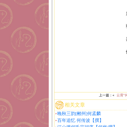
上一篇：«
云霄“
相关文章
晚秋三韵[郴州]何孟麟
百年追忆 何传波【撰】