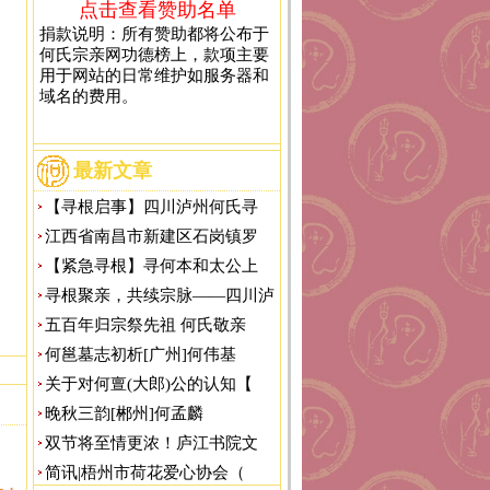
点击查看赞助名单
捐款说明：所有赞助都将公布于
何氏宗亲网功德榜上，款项主要
用于网站的日常维护如服务器和
域名的费用。
最新文章
【寻根启事】四川泸州何氏寻
江西省南昌市新建区石岗镇罗
【紧急寻根】寻何本和太公上
寻根聚亲，共续宗脉——四川泸
五百年归宗祭先祖 何氏敬亲
何邕墓志初析[广州]何伟基
关于对何亶(大郎)公的认知【
晚秋三韵[郴州]何孟麟
双节将至情更浓！庐江书院文
简讯|梧州市荷花爱心协会（