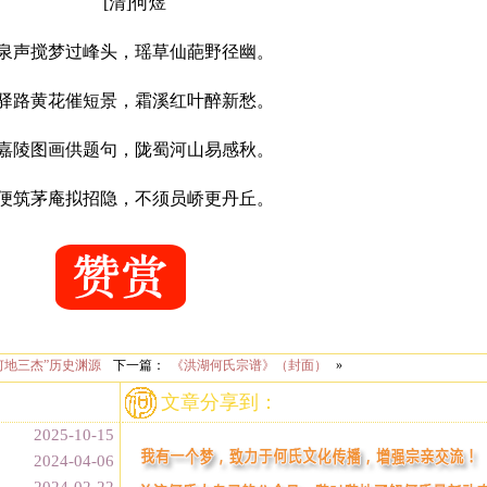
[清]何煜
泉声搅梦过峰头，瑶草仙葩野径幽。
驿路黄花催短景，霜溪红叶醉新愁。
嘉陵图画供题句，陇蜀河山易感秋。
便筑茅庵拟招隐，不须员峤更丹丘。
何地三杰”历史渊源
下一篇：
《洪湖何氏宗谱》（封面）
»
文章分享到：
2025-10-15
2024-04-06