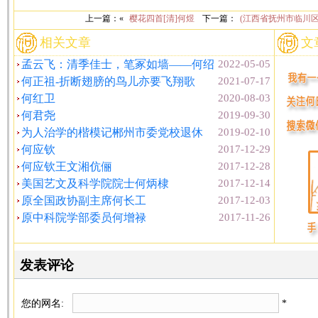
上一篇：«
樱花四首[清]何煜
下一篇：
(江西省抚州市临川
相关文章
文
孟云飞：清季佳士，笔冢如墙——何绍
2022-05-05
何正祖-折断翅膀的鸟儿亦要飞翔歌
2021-07-17
何红卫
2020-08-03
何君尧
2019-09-30
为人治学的楷模记郴州市委党校退休
2019-02-10
何应钦
2017-12-29
何应钦王文湘伉俪
2017-12-28
美国艺文及科学院院士何炳棣
2017-12-14
原全国政协副主席何长工
2017-12-03
原中科院学部委员何增禄
2017-11-26
发表评论
您的网名:
*