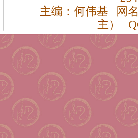
主编：何伟基 网
主） QQ