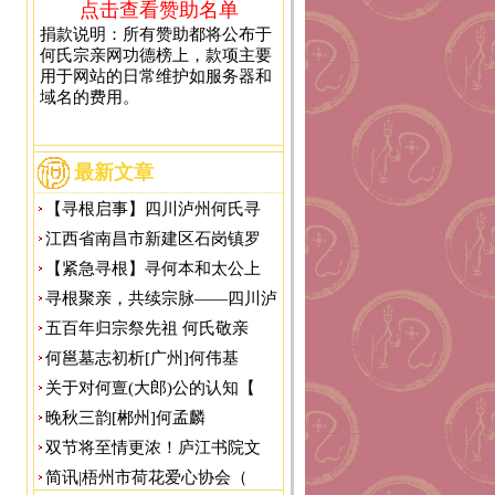
点击查看赞助名单
捐款说明：所有赞助都将公布于
何氏宗亲网功德榜上，款项主要
用于网站的日常维护如服务器和
域名的费用。
最新文章
【寻根启事】四川泸州何氏寻
江西省南昌市新建区石岗镇罗
【紧急寻根】寻何本和太公上
寻根聚亲，共续宗脉——四川泸
五百年归宗祭先祖 何氏敬亲
何邕墓志初析[广州]何伟基
关于对何亶(大郎)公的认知【
晚秋三韵[郴州]何孟麟
双节将至情更浓！庐江书院文
简讯|梧州市荷花爱心协会（