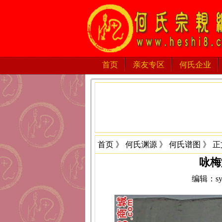
首页
亲友专区
何氏企业
首页
》
何氏渊源
》
何氏谱图
》 正
咏梅
编辑：sys