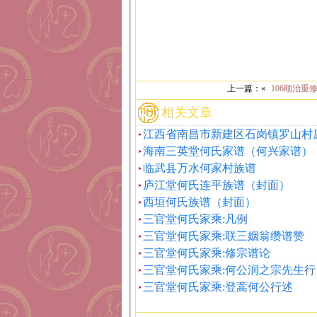
上一篇：«
106顺治重
相关文章
江西省南昌市新建区石岗镇罗山村
海南三英堂何氏家谱（何兴家谱）
临武县万水何家村族谱
庐江堂何氏连平族谱（封面）
西垣何氏族谱（封面）
三官堂何氏家乘:凡例
三官堂何氏家乘:联三姻翁缵谱赞
三官堂何氏家乘:修宗谱论
三官堂何氏家乘:何公润之宗先生行
三官堂何氏家乘:登蒿何公行述