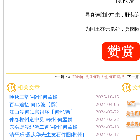
[明]何清
寻真选胜此中来，野菊迎
为问王乔无觅处，兴阑随
上一篇：«
220仲仁先生何许人也.何正回撰
下一篇
相关文章
文
晚秋三韵[郴州]何孟麟
2025-10-15
百年追忆 何传波【撰】
2024-04-06
江山渡何氏宗祠序【何华/撰】
2024-02-22
仲春郴州道中见[郴州]何孟麟
2024-02-22
东头野渡纪游二首[郴州]何孟麟
2024-02-18
清平乐·题庆华先生发石竹图[郴州]
2024-02-17