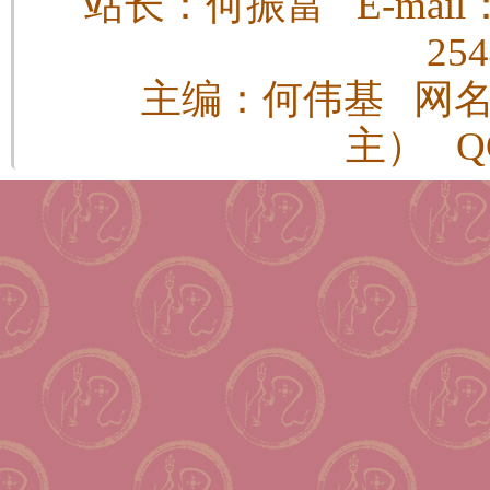
站长：何振富 E-mail：h
25
主编：何伟基 网
主） QQ