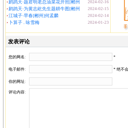
鹧鸪天·题君明老总油菜花开照[郴州
2024-02-16
鹧鸪天·为黄志屹先生题耕牛图[郴州
2024-02-15
江城子·早春[郴州]何孟麟
2024-02-14
卜算子 . 咏雪梅
2024-01-23
发表评论
您的网名:
*
电子邮件:
* 绝不
你的网址:
评论内容: