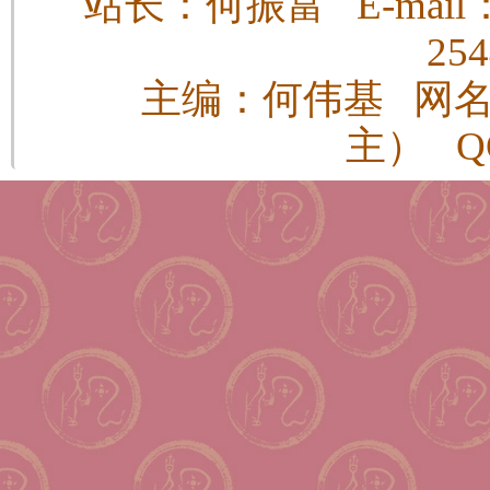
站长：何振富 E-mail：h
25
主编：何伟基 网
主） QQ