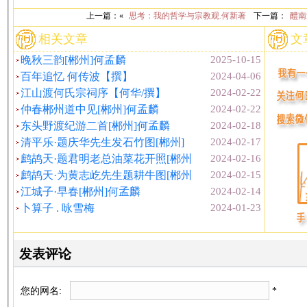
上一篇：«
思考：我的哲学与宗教观.何新著
下一篇：
醴南
相关文章
文
晚秋三韵[郴州]何孟麟
2025-10-15
百年追忆 何传波【撰】
2024-04-06
江山渡何氏宗祠序【何华/撰】
2024-02-22
仲春郴州道中见[郴州]何孟麟
2024-02-22
东头野渡纪游二首[郴州]何孟麟
2024-02-18
清平乐·题庆华先生发石竹图[郴州]
2024-02-17
鹧鸪天·题君明老总油菜花开照[郴州
2024-02-16
鹧鸪天·为黄志屹先生题耕牛图[郴州
2024-02-15
江城子·早春[郴州]何孟麟
2024-02-14
卜算子 . 咏雪梅
2024-01-23
发表评论
您的网名:
*