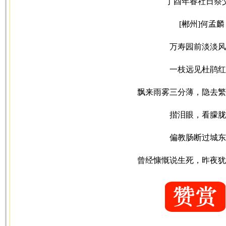
丁酉年春社日祭
[郴州]何孟麟
万寿园前淡淡风
一枝远见杜鹃红
飘来雨雾三分薄，隐去繁
揩泪眼，看朦胧
偏教肠断过城东
曾经慷慨说生死，昨夜犹