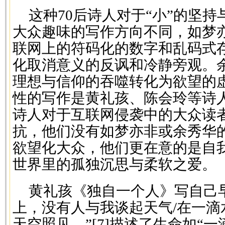
这种70后诗人对于“小”的坚持
大众趣味的写作方向不同，如梦
联网上的符码化的数字和乱码式
化取消意义的反讽和冷静旁观。
理想与信仰的吞噬转化为欲望的
性的写作是黄礼孩、陈会玲等诗人
诗人对于互联网侵袭中的大众读
抗，他们没有如梦亦非或余秀华
欲望化大众，他们更在意的是自
世界里的孤独沉思与柔软之爱。
黄礼孩《独自一个人》写自己
上，没有人与我谈起天气/在一滴
天空照见。”[7]描述了生命如“