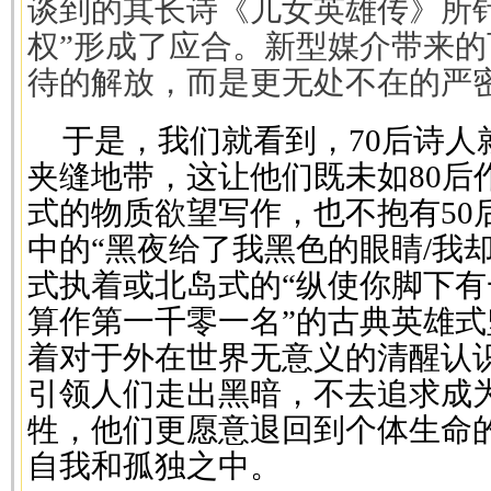
谈到的其长诗《儿女英雄传》所针对
权”形成了应合。新型媒介带来
待的解放，而是更无处不在的严
于是，我们就看到，70后诗人
夹缝地带，这让他们既未如80后
式的物质欲望写作，也不抱有50
中的“黑夜给了我黑色的眼睛/我
式执着或北岛式的“纵使你脚下有
算作第一千零一名”的古典英雄式
着对于外在世界无意义的清醒认
引领人们走出黑暗，不去追求成
牲，他们更愿意退回到个体生命
自我和孤独之中。