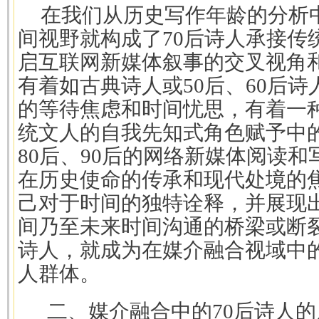
在我们从历史写作年龄的分析
间视野就构成了
70
后诗人承接传
启互联网新媒体叙事的交叉视角
有着如古典诗人或
50
后、
60
后诗
的等待焦虑和时间忧思，有着一
统文人的自我先知式角色赋予中
80
后、
90
后的网络新媒体阅读和
在历史使命的传承和现代处境的
己对于时间的独特诠释，并展现
间乃至未来时间沟通的桥梁或断
诗人，就成为在媒介融合视域中
人群体。
二、媒介融合中的70后诗人