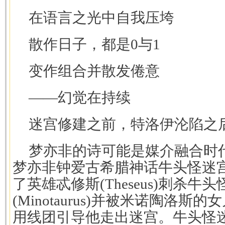
在语言之光中自我压垮
散作日子，都是0与1
变作组合并散发倦意
——幻觉在持续
迷宫修建之前，特洛伊沦陷之后[
梦亦非的诗可能是媒介融合时
梦亦非钟爱古希腊神话牛头怪迷
了英雄忒修斯(Theseus)刺杀牛
(Minotaurus)并被米诺陶洛斯的女
用线团引导他走出迷宫。牛头怪