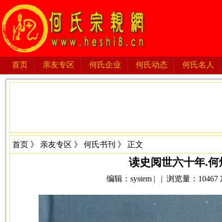
首页
亲友专区
何氏企业
何氏动态
何氏名人
首页
》
亲友专区
》
何氏书刊
》 正文
读史阅世六十年.何
编辑：system | | 浏览量：10467 次 