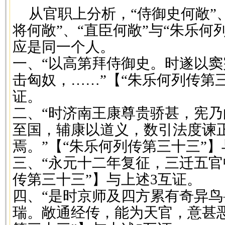
从官职上分析，“侍御史何敞”、
将何敞”、“直臣何敞”与“朱乐何
应是同一个人。
一、“以高第拜侍御史。时遂以
击匈奴，……”【“朱乐何列传第
证。
二、“时济南王康尊贵骄甚，宪
至国，辅康以道义，数引法度谏
焉。”【“朱乐何列传第三十三”】
三、“永元十二年复征，三迁五官
传第三十三”】与上述3互证。
四、“是时京师及四方累有奇异
瑞。敞通经传，能为天官，意甚恶