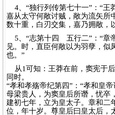
4、“独行列传第七十一”：“
嘉从太守何敞讨贼，敞为流矢所
数十重，白刃交集，嘉乃拥敞，以
5、“志第十四 五行二”：“
见。时，直臣何敞以为羽孽，似
也。”
从1可知：王莽在前，窦宪于后
同时。
“孝和孝殇帝纪第四”：“孝和皇
母梁贵人，为窦皇后所谮，忧卒
建初七年，立为皇太子。章和二
位，年十岁。尊皇后曰皇太后，