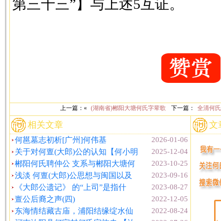
第三十三”】与上述5互证。
上一篇：«
(湖南省)郴阳大塘何氏字辈歌
下一篇：
全清何氏
相关文章
文
何邕墓志初析[广州]何伟基
2026-01-06
关于对何亶(大郎)公的认知【何小明
2025-12-04
郴阳何氏聘仲公 支系与郴阳大塘何
2023-10-25
浅淡 何亶(大郎)公思想与闽国以及
2023-09-16
《大郎公遗记》 的“上司”是指什
2023-08-27
亶公后裔之声(四)
2022-12-05
东海情结藏古庙，浦阳结缘绽水仙
2022-08-24