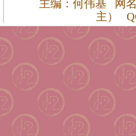
主编：何伟基 网
主） QQ