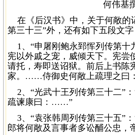
何伟基
在《后汉书》中，关于何敞的
第三十三”外，还有如下五段文字
1、“申屠刚鲍永郅恽列传第十
宪以外戚之宠，威倾天下。宪尝
请托，寿即送诏狱。前后上书陈
家。……侍御史何敞上疏理之曰：
2、“光武十王列传第三十二”
疏谏康曰：……”
3、“袁张韩周列传第三十五”
郎将何敞及言事者多讼酺公忠，