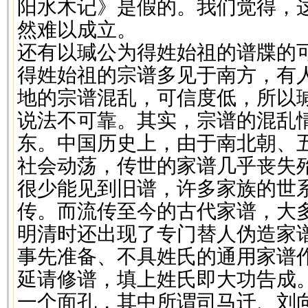
阳水木记》是假的。我们觉得，
然难以成立。
还有以瑊公为得姓始祖的谱牒的
得姓始祖的宗谱多见于南方，有
地的宗谱混乱，可信度低，所以
说法不可靠。其实，宗谱的混乱
东。中国历史上，由于南北朝、
社会动荡，传世的家谱几乎丧失
很少能见到旧谱，许多家族的世
传。而流传至今的古代家谱，大
明清时还出现了专门替人伪造家谱
事先准备、不具姓氏的通用家谱作
延请修谱，填上姓氏即大功告成
一个面孔，其中所谓司马迁、刘