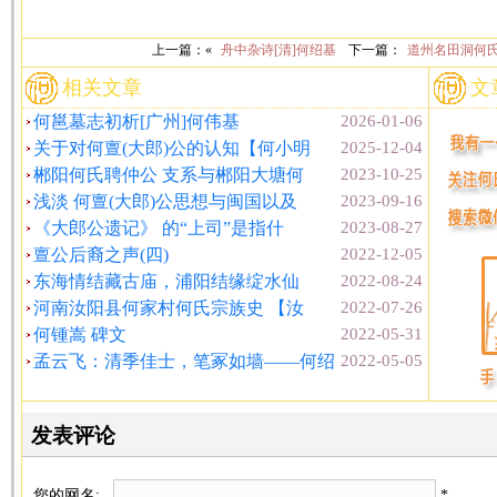
上一篇：«
舟中杂诗[清]何绍基
下一篇：
道州名田洞何氏
相关文章
文
何邕墓志初析[广州]何伟基
2026-01-06
关于对何亶(大郎)公的认知【何小明
2025-12-04
郴阳何氏聘仲公 支系与郴阳大塘何
2023-10-25
浅淡 何亶(大郎)公思想与闽国以及
2023-09-16
《大郎公遗记》 的“上司”是指什
2023-08-27
亶公后裔之声(四)
2022-12-05
东海情结藏古庙，浦阳结缘绽水仙
2022-08-24
河南汝阳县何家村何氏宗族史 【汝
2022-07-26
何锺嵩 碑文
2022-05-31
孟云飞：清季佳士，笔冢如墙——何绍
2022-05-05
发表评论
您的网名:
*