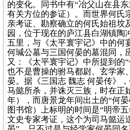
的变化。同书中有“冶父山在县东
有关方位的参证）。而世界何氏
亲考证、勘察确立的何氏始祖坟
园，位于现在的庐江县白湖镇陶
五里，与《太平寰宇记》中的何
何瑊公墓与三国何晏的墓混同，
又：《太平寰宇记》中所提到的“
也不是曹操的驸马都尉、玄学家
晏。据《三国志 魏志 何晏传》
马懿所杀，并诛灭三族，时在正始
年），而唐景龙年间出土的“何晏
图书馆）上标明的时间是“明帝五年
文史专家考证，这个为司马懿运
晏”，只不过是与经学家何晏同名