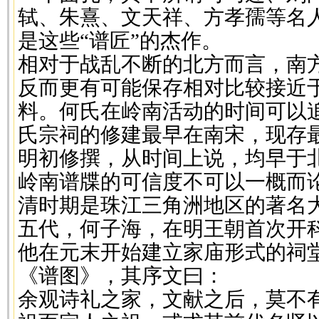
轼、朱熹、文天祥、方孝孺等名
是这些“谱匠”的杰作。
相对于战乱不断的北方而言，南
反而更有可能保存相对比较接近于
料。何氏在岭南活动的时间可以
氏宗祠的修建最早在南宋，现存
明初修撰，从时间上说，均早于
岭南谱牒的可信度不可以一概而
清时期是珠江三角洲地区的著名
五代，何子海，在明王朝首次开
他在元末开始建立家庙形式的祠
《谱图》，其序文曰：
余观诗礼之家，文献之后，莫不