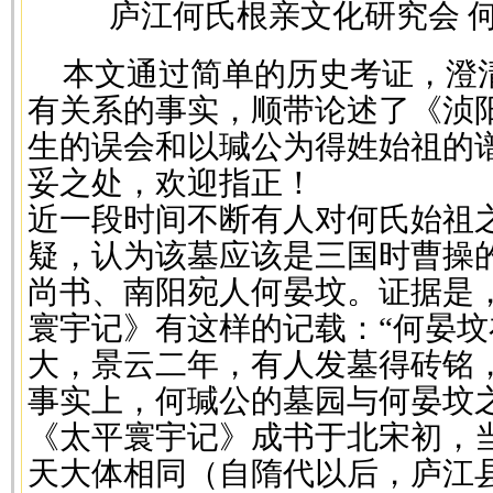
庐江何氏根亲文化研究会 何
本文通过简单的历史考证，澄
有关系的事实，顺带论述了《浈
生的误会和以瑊公为得姓始祖的
妥之处，欢迎指正！
近一段时间不断有人对何氏始祖
疑，认为该墓应该是三国时曹操
尚书、南阳宛人何晏坟。证据是
寰宇记》有这样的记载：“何晏
大，景云二年，有人发墓得砖铭，
事实上，何瑊公的墓园与何晏坟
《太平寰宇记》成书于北宋初，
天大体相同（自隋代以后，庐江