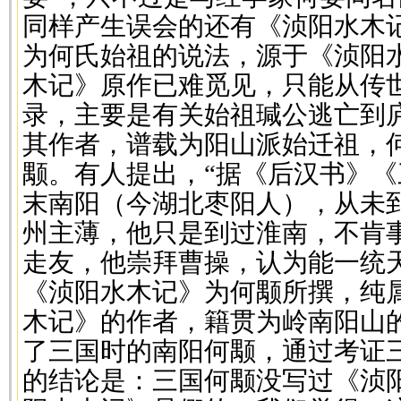
同样产生误会的还有《浈阳水木
为何氏始祖的说法，源于《浈阳
木记》原作已难觅见，只能从传
录，主要是有关始祖瑊公逃亡到
其作者，谱载为阳山派始迁祖，
颙。有人提出，“据《后汉书》《
末南阳（今湖北枣阳人），从未
州主薄，他只是到过淮南，不肯
走友，他崇拜曹操，认为能一统
《浈阳水木记》为何颙所撰，纯
木记》的作者，籍贯为岭南阳山
了三国时的南阳何颙，通过考证
的结论是：三国何颙没写过《浈