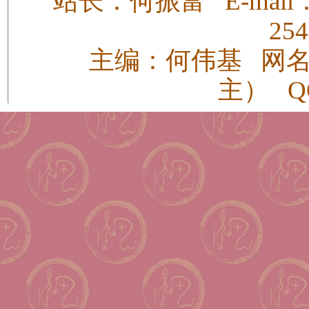
站长：何振富 E-mail：h
25
主编：何伟基 网
主） QQ