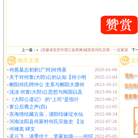
上一篇：«
(安徽省安庆市望江县鸦滩)锡策堂何氏宗谱：一定家派
下一
相关文章
文
何邕墓志初析[广州]何伟基
2026-01-06
关于对何亶(大郎)公的认知【何小明
2025-12-04
郴阳何氏聘仲公 支系与郴阳大塘何
2023-10-25
浅淡 何亶(大郎)公思想与闽国以及
2023-09-16
《大郎公遗记》 的“上司”是指什
2023-08-27
亶公后裔之声(四)
2022-12-05
东海情结藏古庙，浦阳结缘绽水仙
2022-08-24
河南汝阳县何家村何氏宗族史 【汝
2022-07-26
何锺嵩 碑文
2022-05-31
孟云飞：清季佳士，笔冢如墙——何绍
2022-05-05