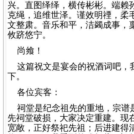
兴。直图绎绎，横传彬彬。端赖
克绳，追维世泽。谨效明禋，柔
文整肃。音乐和平，洁蠲成事，
攸跻悠宁。
尚飨！
这篇祝文是宴会的祝酒词吧，
下。
各位宾客：
祠堂是纪念祖先的重地，宗谱
先祠堂破损，大家决定重建。现
宽敞，正好祭祀先祖；后进建得