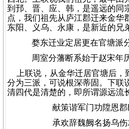
到邘、晋、应、韩，是遥远的同
点，我们祖先从庐江郡迁来金华
东阳、义乌、永康，是新近的兄
婺东迁业定居更在官塘派
周室分藩断系始于赵宋年
上联说，从金华迁居官塘后，
分为三派，可说根深蒂固。下联
清四代是清楚的，即所谓源远流
献策谐军门功陞恩郡
承欢辞魏阙名扬乌伤