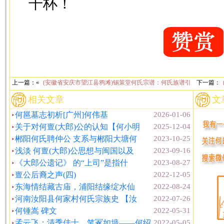
干杯！
上一篇：«
(安徽省安庆市望江县鸦滩)锡策堂何氏宗谱：何氏族谱引
下一篇：
相关文章
文
何邕墓志初析[广州]何伟基
2026-01-06
关于对何亶(大郎)公的认知【何小明
2025-12-04
郴阳何氏聘仲公 支系与郴阳大塘何
2023-10-25
浅淡 何亶(大郎)公思想与闽国以及
2023-09-16
《大郎公遗记》 的“上司”是指什
2023-08-27
亶公后裔之声(四)
2022-12-05
东海情结藏古庙，浦阳结缘绽水仙
2022-08-24
河南汝阳县何家村何氏宗族史 【汝
2022-07-26
何锺嵩 碑文
2022-05-31
孟云飞：清季佳士，笔冢如墙——何绍
2022-05-05