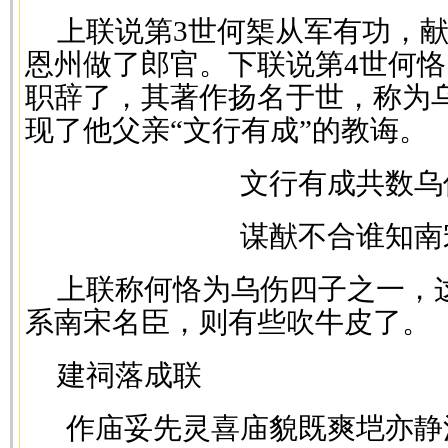
上联说第3世何榘从军有功，
恩州做了郎官。下联说第4世何
职辞了，其著作扬名于世，称为
现了他父亲“文行有成”的教诲。
文行有成共数乌
谋猷不合谁知南
上联称何恪为乌伤四子之一，
系南宋名臣，则有些吹牛皮了。
建祠落成联
作庙妥先灵喜庙貌既爽垲亦静