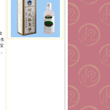
女
，生
个宝
正，