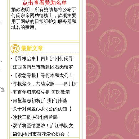
点击查看赞助名单
捐款说明：所有赞助都将公布于
何氏宗亲网功德榜上，款项主要
用于网站的日常维护如服务器和
2
域名的费用。
最新文章
【寻根启事】四川泸州何氏寻
，
江西省南昌市新建区石岗镇罗
。
。
【紧急寻根】寻何本和太公上
寻根聚亲，共续宗脉——四川泸
他
五百年归宗祭先祖 何氏敬亲
，
何邕墓志初析[广州]何伟基
关于对何亶(大郎)公的认知【
晚秋三韵[郴州]何孟麟
双节将至情更浓！庐江书院文
简讯|梧州市荷花爱心协会（