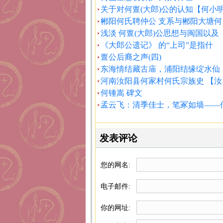
关于对何亶(大郎)公的认知【何小
郴阳何氏聘仲公 支系与郴阳大塘何
浅淡 何亶(大郎)公思想与闽国以及
《大郎公遗记》 的“上司”是指什
亶公后裔之声(四)
东海情结藏古庙，浦阳结缘绽水仙
河南汝阳县何家村何氏宗族史 【汝
何锺嵩 碑文
孟云飞：清季佳士，笔冢如墙——
发表评论
您的网名:
电子邮件:
你的网址: