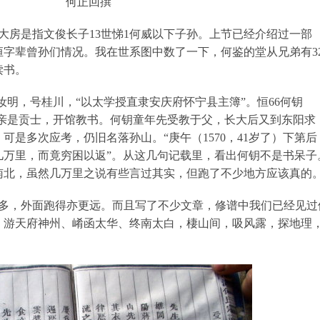
何正回撰
，大房是指文俊长子13世悌1何威以下子孙。上节已经介绍过一部
恒字辈曾孙们情况。我在世系图中数了一下，何鉴的堂从兄弟有3
读书。
），字汝明，号桂川，“以太学授直隶安庆府怀宁县主簿”。恒66何钥
才，父亲是贡士，开馆教书。何钥童年先受教于父，长大后又到东阳求
可是多次应考，仍旧名落孙山。“庚午（1570，41岁了）下第后
几万里，而竟穷困以返”。从这几句记载里，看出何钥不是书呆子
南北，虽然几万里之说有些言过其实，但跑了不少地方应该真的
更多，外面跑得亦更远。而且写了不少文章，修谱中我们已经见过
，游天府神州、崤函太华、终南太白，棲山间，吸风露，探地理