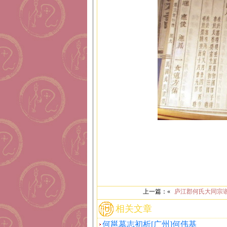
上一篇：«
庐江郡何氏大同宗
相关文章
何邕墓志初析[广州]何伟基