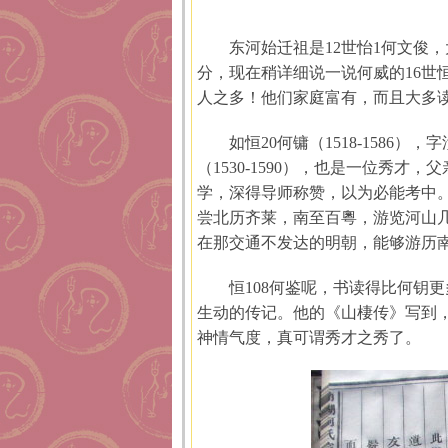
东河始迁祖是12世怡1何文俊
分，现在稍详细说一说何威的16世
人之多！他们家庭富有，而且大多
如恒20何镛（1518-1586
（1530-1590），也是一位秀
学，深得导师称赞，以为必能考中。
尝北历齐莱，南至百粵，游览河山
在那交通不发达的明朝，能够游历
恒108何鉴呢，书读得比何钥
生动的传记。他的《山棲传》写到
神情气度，真可谓秀才之秀了。