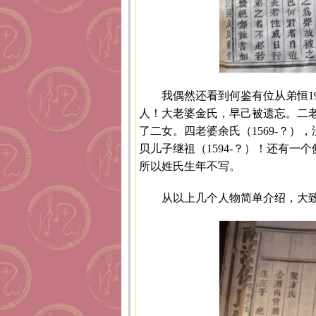
我偶然还看到何鉴有位从弟恒19
人！大老婆金氏，早己被遗忘。二老婆
了二女。四老婆余氏（1569-？），
贝儿子继祖（1594-？）！还有一
所以姓氏生年不写。
从以上几个人物简单介绍，大