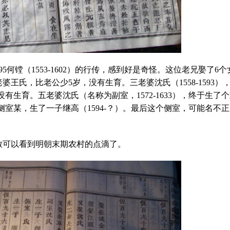
5何镗（1553-1602）的行传，感到好是奇怪。这位老兄娶了6个
王氏，比老公少5岁，没有生育。三老婆沈氏（1558-1593）
没有生育。五老婆沈氏（名称为副室，1572-1633），终于生了
个侧室某，生了一子继高（1594-？）。最后这个侧室，可能名不
致可以看到明朝末期农村的点滴了。