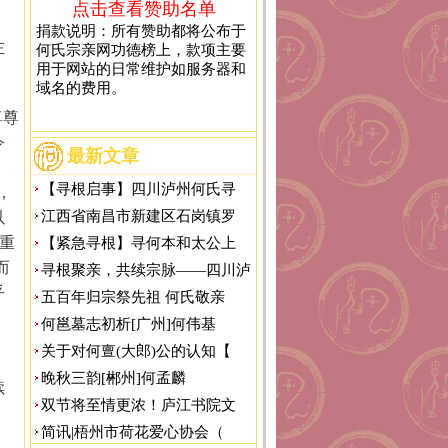
点击查看赞助名单
捐款说明：所有赞助都将公布于
左
何氏宗亲网功德榜上，款项主要
用于网站的日常维护如服务器和
域名的费用。
尊尊
令
最新文章
【寻根启事】四川泸州何氏寻
，
江西省南昌市新建区石岗镇罗
以
则重
【紧急寻根】寻何本和太公上
而
寻根聚亲，共续宗脉——四川泸
乎
五百年归宗祭先祖 何氏敬亲
何邕墓志初析[广州]何伟基
关于对何亶(大郎)公的认知【
。
晚秋三韵[郴州]何孟麟
续
双节将至情更浓！庐江书院文
简讯|梧州市荷花爱心协会（