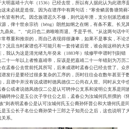
大明嘉靖十六年（1536）已经去世，所以有人据此认为此谱序
为这未必就是造假。因为在谱序中有两句话：“寒舍鳞居鲁塘简藓
少长皆有矜式。因念族谱迟久不修，则代远年湮，支分别派恐难
源，俾十世余宗祊（bēng）朗然如纲之在纲，有条不紊。长兄
增九鼎矣。”、“此日也二弟唯唯而退。予是乎书。”从这两句话中
非常尊重和推崇的，而自己表现得很谦卑，如果不是事实，不论
呢？况且当时家谱也不可能只有一套传诸后世，谁会闹这样的大
，我认为这是清光绪九年癸未（1883年）续修甲申谱时刊刻错
达二十一年以上者惟嘉靖帝，应该是把嘉靖二十一年错刻为万历
公在孟春公去世前托其所写，后来成谱时孟春公已经去世了。众
成谱发行是要经过很多复杂的工序的，历时往往会在数年甚至于
的，且谱中并没有说成谱时德凤德仪二公尚在人世。同时从文中
孟春公或者说德凤德仪二公是认可聘仲公支系和浚明公支系是同
明确聘仲公是玉公次子学仕公之后，孟春公为汝城何氏所撰的《
族”则表明孟春公是认可汝城何氏玉公裔孙怀普公和大塘何氏是
氏是玉公长子名仕公裔孙荣十三郎之子知亮公之后，这也说明了
流关系。