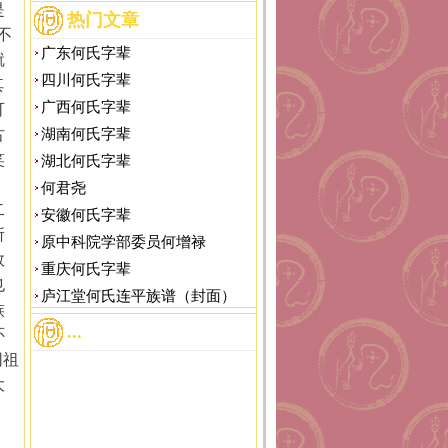
是
热门文章
不
广东何氏字辈
就
四川何氏字辈
其
广西何氏字辈
可
古
湖南何氏字辈
笑
湖北何氏字辈
何君尧
二
安徽何氏字辈
所
原中科院学部委员何增禄
数
重庆何氏字辈
也
庐江堂何氏连平族谱（封面）
族
...
怀
同祖
大