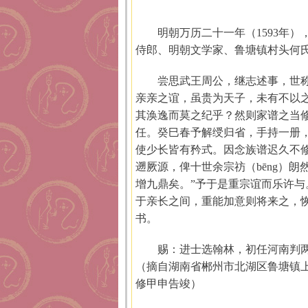
明朝万历二十一年（1593年
侍郎、明朝文学家、鲁塘镇村头何
尝思武王周公，继志述事，世称
亲亲之谊，虽贵为天子，未有不以
其涣逸而莫之纪乎？然则家谱之当
任。癸巳春予解绶归省，手持一册
使少长皆有矜式。因念族谱迟久不
遡厥源，俾十世余宗祊（bēng）朗
增九鼎矣。”予于是重宗谊而乐许与
于亲长之间，重能加意则将来之，
书。
赐：进士选翰林，初任河南判
（摘自湖南省郴州市北湖区鲁塘镇上
修甲申告竣）