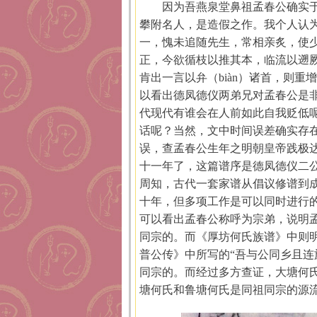
因为吾燕泉堂鼻祖孟春公确实于
攀附名人，是造假之作。我个人认
一，愧未追随先生，常相亲炙，使
正，今欲循枝以推其本，临流以遡厥
肯出一言以弁（biàn）诸首，则重
以看出德凤德仪两弟兄对孟春公是
代现代有谁会在人前如此自我贬低
话呢？当然，文中时间误差确实存在
误，查孟春公生年之明朝皇帝践极
十一年了，这篇谱序是德凤德仪二
周知，古代一套家谱从倡议修谱到
十年，但多项工作是可以同时进行
可以看出孟春公称呼为宗弟，说明
同宗的。而《厚坊何氏族谱》中则
普公传》中所写的“吾与公同乡且连
同宗的。而经过多方查证，大塘何
塘何氏和鲁塘何氏是同祖同宗的源