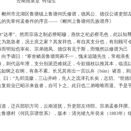
云南燕泉堂 何儒生
），郴州市北湖区鲁塘镇上鲁塘何氏修谱，德凤公、德仪公请吏部
氏的先辈何孟春作的序言——《郴州上鲁塘何氏族谱序》
“达孝”。然而宗庙之制必辨昭穆，燕饮之祀必察毛色，此以知
之为急急者，况士庶之家？其发祥也，有自其支分也，有别顾可
修而明知也审矣。宗弟德凤、德仪有见于斯，而慨然以修谱为己
，向予请曰：“寒舍鳞居鲁塘简藓不一，愧未追随先生，常相亲炙
修，则代远年湮，支分别派恐难就正，今欲循枝以推其本，临流
然如纲之在纲，有条不紊。长兄其肯出一言以弁（biàn）诸首，
。曰：“九邻流徽，三山并峙，先人之流泽孔长矣，志切。”世德
恢复前业已昭示来兹者，自可卜之。此日也二弟唯唯而退。予是
两道，迁兵部职方司，云南巡抚，升吏部左侍郎。宗弟孟春拜撰
鲁塘村《何氏宗谱世系》，版本：清光绪九年癸未（1883年）